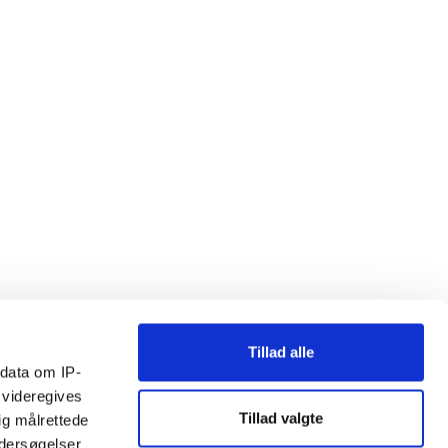
Tillad alle
ndata om IP-
 videregives
Tillad valgte
ig målrettede
ndersøgelser