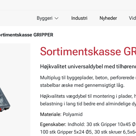
Byggeri
Industri
Nyheder
Vid
rtimentskasse GRIPPER
Sortimentskasse G
Højkvalitet universaldybel med tilhøren
Multiplug til byggeplader, beton, perforered
stabelbar æske med gennemsigtigt låg.
Højkvalitets vægdybel til montering i plader
belastning i lang tid bedre end almindelige dy
Materiale:
Polyamid
Egenskaber:
Indhold: 30 stk Gripper 10x45 Ø
100 stk Gripper 5x24 Ø5, 30 stk skruer 6,5x6