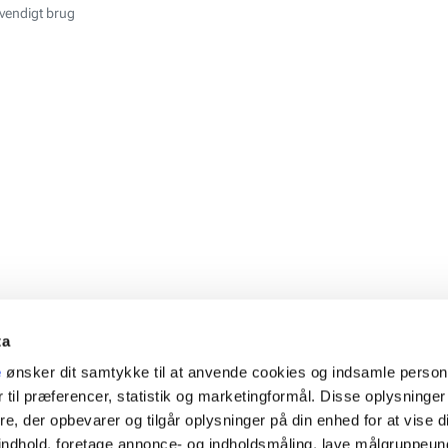
ndvendigt brug
ta
e
ønsker dit samtykke til at anvende cookies og indsamle perso
 til præferencer, statistik og marketingformål. Disse oplysninger
e, der opbevarer og tilgår oplysninger på din enhed for at vise d
t indhold, foretage annonce- og indholdsmåling, lave målgruppeu