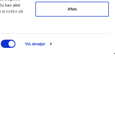
Du kan altid
Afvis
d at trykke på
ter
ing)
Vis detaljer
l blandt andet
enfor kan du
l et andet