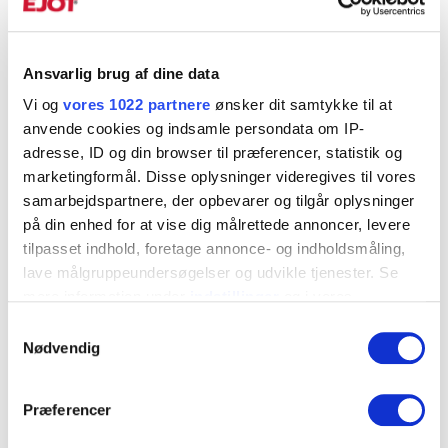
udtræksværdier i højeste klasse
Ansvarlig brug af dine data
Vi og
vores 1022 partnere
ønsker dit samtykke til at
anvende cookies og indsamle persondata om IP-
adresse, ID og din browser til præferencer, statistik og
marketingformål. Disse oplysninger videregives til vores
samarbejdspartnere, der opbevarer og tilgår oplysninger
på din enhed for at vise dig målrettede annoncer, levere
tilpasset indhold, foretage annonce- og indholdsmåling,
Sortimentskasse
Miniboks universaldybel
lave målgruppeundersøgelser og udvikle tjenester. Se
GRIPPER
X4 Mix
mere information under
indstillinger
og i vores
persondatapolitik. Du kan altid trække dit samtykke
Højkvalitet universaldybel med
225 stk. universalplug med
Samtykkevalg
tilbage eller ændre indstillinger fra vores
Nødvendig
tilhørende skrue
udtræksværdier i højeste klasse
"Cookiedeklaration", eller ved at trykke på "Privacy
<
1
>
trigger" ikonet.
Præferencer
Hvis du tillader det, vil vi også gerne: