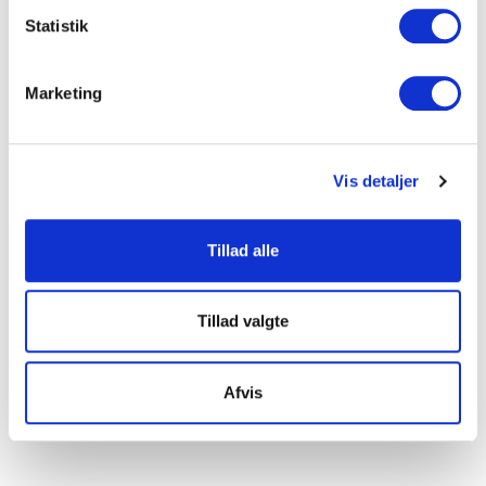
Indsamle præcise oplysninger om din placering, der
Statistik
kan være nøjagtig inden for få meter
Identificere din enhed baseret på en scanning af
Marketing
dens unikke karakteristika (fingerprinting)
Dine valg anvendes på hele websitet.
Vis detaljer
Vi ønsker, at vores hjemmeside fungerer godt for dig. For
at gøre dette bruger vi cookies til blandt andet statistik,
så vi kan lære mere om, hvordan vi udvikler vores
Tillad alle
hjemmeside bedst muligt. Nedenfor kan du læse mere og
tilpasse dine indstillinger. Nogle tjenester kan
videresende indsamlede data til et andet land. Bemærk
Tillad valgte
venligst, at nogle tjenester kan overføre data til et land
uden de nødvendige databeskyttelsesstandarder.
Afvis