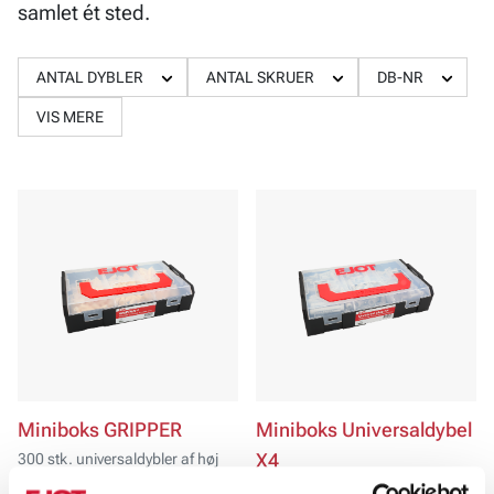
samlet ét sted.
ANTAL DYBLER
ANTAL SKRUER
DB-NR
VIS MERE
Miniboks GRIPPER
Miniboks Universaldybel
300 stk. universaldybler af høj
X4
kvalitet
310 stk. universalplug med