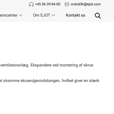
+45 56 39 84 00
ordreDK@ejot.com
enscenter
Om EJOT
Kontakt os
g ventilatoranlæg. Ekspandere ved montering af skrue
at stramme skruen/gevindstangen, hvilket giver en stærk