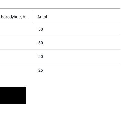
Min. boredybde, h1, mm
Antal
50
50
50
25