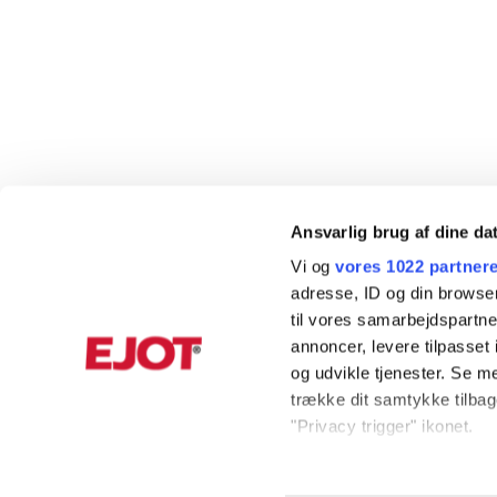
Ansvarlig brug af dine da
Vi og
vores 1022 partner
adresse, ID og din browser
til vores samarbejdspartner
annoncer, levere tilpasse
og udvikle tjenester. Se m
trække dit samtykke tilbage
"Privacy trigger" ikonet.
Hvis du tillader det, vil vi