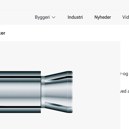
Byggeri
Industri
Nyheder
Vid
er
Huldæksanker
Tilindendørs brug
Til ophængning af ventilations-, sprinkler-o
eller gevindstang.
Let og nem at bruge. Muffen udvider sig ved 
fastgørelse i huldæk og beton.
Materiale:
Stål
Overfladebehandling:
Elforzinket
Miljø:
For indendørs brug