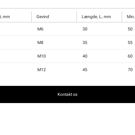
Ø, mm
Gevind
Længde, L, mm
M6
30
50
M8
35
55
M10
40
60
M12
45
70
Kontakt os