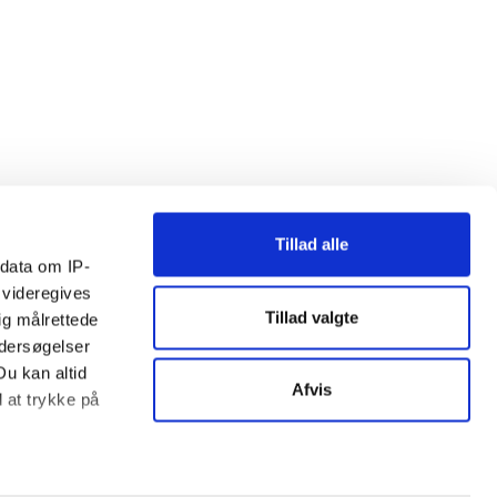
Tillad alle
ndata om IP-
 videregives
Tillad valgte
ig målrettede
ndersøgelser
Du kan altid
Afvis
d at trykke på