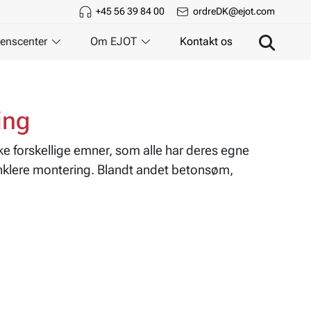
+45 56 39 84 00
ordreDK@ejot.com
enscenter
Om EJOT
Kontakt os
ing
e forskellige emner, som alle har deres egne
enklere montering. Blandt andet betonsøm,