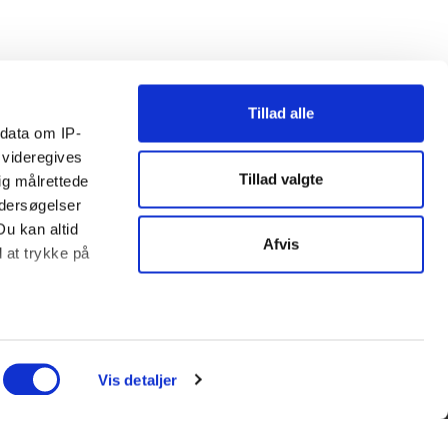
Tillad alle
ndata om IP-
 videregives
Tillad valgte
ig målrettede
ndersøgelser
Du kan altid
Afvis
d at trykke på
ter
ing)
Vis detaljer