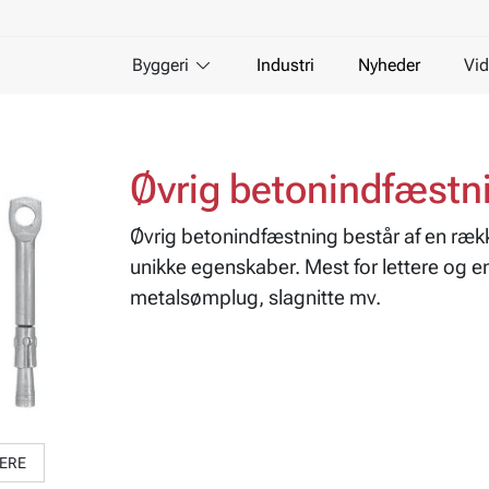
Byggeri
Industri
Nyheder
Vid
Øvrig betonindfæstn
Øvrig betonindfæstning består af en rækk
unikke egenskaber. Mest for lettere og 
metalsømplug, slagnitte mv.
MERE