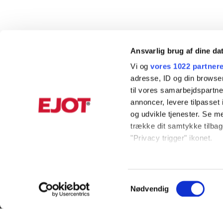
Ansvarlig brug af dine da
Vi og
vores 1022 partner
adresse, ID og din browser
til vores samarbejdspartner
annoncer, levere tilpasse
og udvikle tjenester. Se m
trække dit samtykke tilbage
"Privacy trigger" ikonet.
Hvis du tillader det, vil vi
KUNDESERVICE
INFORMAT
Indsamle præcise oply
Samtykkevalg
+45 56 39 84 00
Produktkata
Identificere din enhed
Nødvendig
ordreDK@ejot.com
Privacy noti
Dine valg anvendes på hel
ADRESSE
Bæredygtig