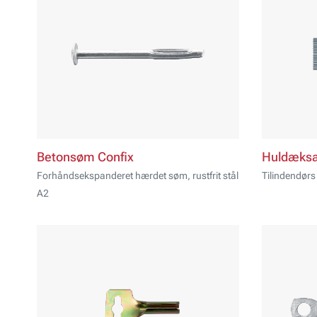
Betonsøm Confix
Huldæksa
Forhåndsekspanderet hærdet søm, rustfrit stål
Tilindendørs
A2