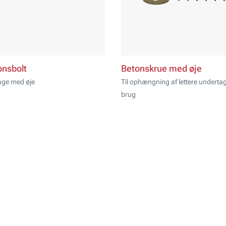
onsbolt
Betonskrue med øje
age med øje
Til ophængning af lettere underta
brug