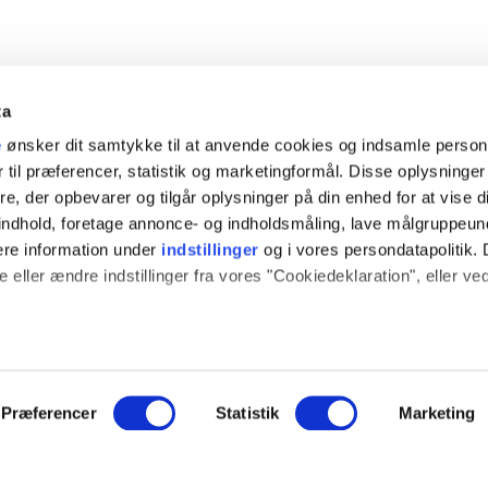
ta
e
ønsker dit samtykke til at anvende cookies og indsamle perso
 til præferencer, statistik og marketingformål. Disse oplysninger
e, der opbevarer og tilgår oplysninger på din enhed for at vise d
t indhold, foretage annonce- og indholdsmåling, lave målgruppeu
ere information under
indstillinger
og i vores persondatapolitik. 
 eller ændre indstillinger fra vores "Cookiedeklaration", eller ve
 også gerne:
ION
SOCIALE MEDIER
sninger om din placering, der kan være nøjagtig inden for få me
log
Instagram
 baseret på en scanning af dens unikke karakteristika (fingerprint
Præferencer
Statistik
Marketing
ce
e websitet.
YouTube
hed