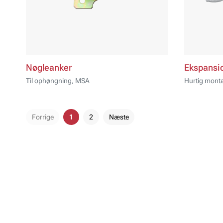
Nøgleanker
Ekspansi
Til ophøngning, MSA
Hurtig mont
Forrige
1
2
Næste