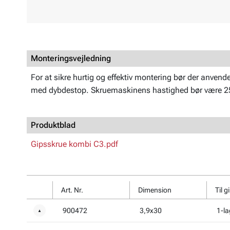
Monteringsvejledning
For at sikre hurtig og effektiv montering bør der anvend
med dybdestop. Skruemaskinens hastighed bør være 2
Produktblad
Gipsskrue kombi C3.pdf
Art. Nr.
Dimension
Til g
900472
3,9x30
1-la
▼