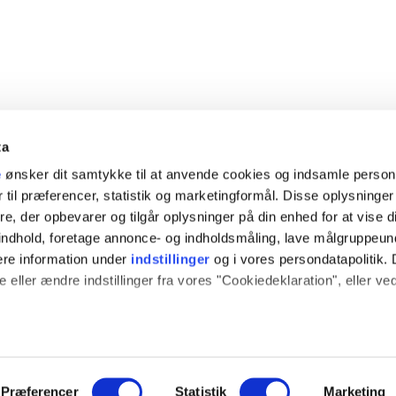
ta
e
ønsker dit samtykke til at anvende cookies og indsamle perso
 til præferencer, statistik og marketingformål. Disse oplysninger
e, der opbevarer og tilgår oplysninger på din enhed for at vise d
t indhold, foretage annonce- og indholdsmåling, lave målgruppeu
ere information under
indstillinger
og i vores persondatapolitik. 
 eller ændre indstillinger fra vores "Cookiedeklaration", eller ve
ION
SOCIALE MEDIER
 også gerne:
sninger om din placering, der kan være nøjagtig inden for få me
log
Instagram
 baseret på en scanning af dens unikke karakteristika (fingerprint
Præferencer
Statistik
Marketing