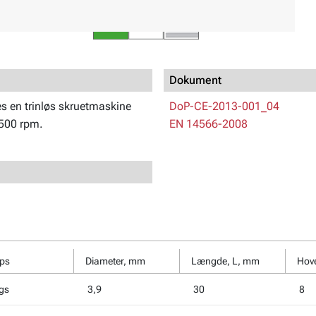
Dokument
es en trinløs skruetmaskine
DoP-CE-2013-001_04
500 rpm.
EN 14566-2008
ips
Diameter, mm
Længde, L, mm
Hov
gs
3,9
30
8