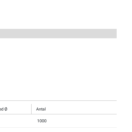
ed Ø
Antal
1000