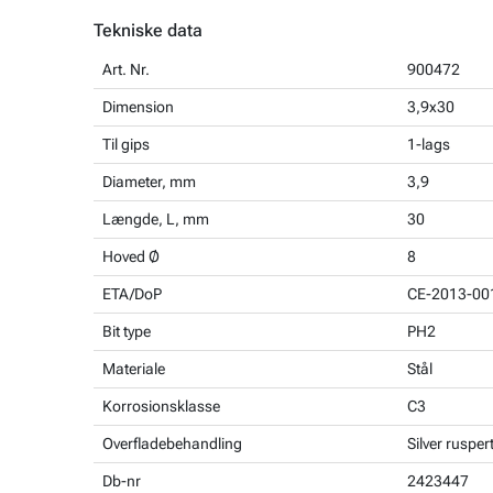
Tekniske data
Art. Nr.
900472
Dimension
3,9x30
Til gips
1-lags
Diameter, mm
3,9
Længde, L, mm
30
Hoved Ø
8
ETA/DoP
CE-2013-00
Bit type
PH2
Materiale
Stål
Korrosionsklasse
C3
Overfladebehandling
Silver rusper
Db-nr
2423447