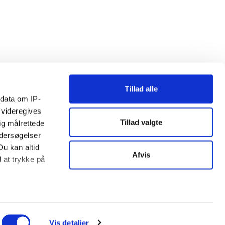
Tillad alle
ndata om IP-
 videregives
Tillad valgte
ig målrettede
ndersøgelser
Du kan altid
Afvis
d at trykke på
ter
ing)
Vis detaljer