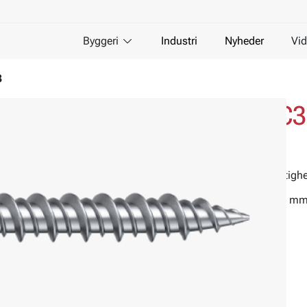
Byggeri
Industri
Nyheder
Vid
3
Gipsskrue kombi C3
Til træ- og stålregel maks. 0,9 mm
Brug en trinløs skruetrækker med en hastigh
Gipsskrue Kombi til træ- og stål max 0,9 mm
Materiale:
Stål
Overfladebehandling:
Silver ruspert
Miljø:
For udendørs brug
Egenskaber:
Trompethoved med PH2