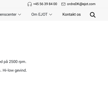
+45 56 39 84 00
ordreDK@ejot.com
enscenter
Om EJOT
Kontakt os
ed på 2500 rpm.
. Hi-low gevind.