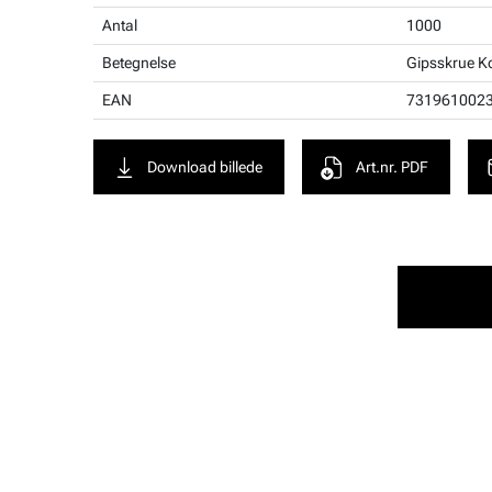
Antal
1000
Betegnelse
Gipsskrue K
EAN
731961002
Download billede
Art.nr. PDF