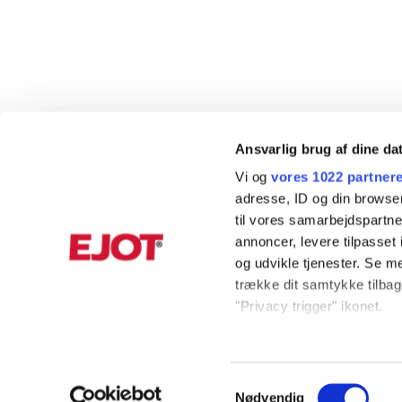
Ansvarlig brug af dine da
Vi og
vores 1022 partner
adresse, ID og din browser
til vores samarbejdspartner
annoncer, levere tilpasse
og udvikle tjenester. Se m
trække dit samtykke tilbage
"Privacy trigger" ikonet.
KUNDESERVICE
INFORMAT
Hvis du tillader det, vil vi
Indsamle præcise oply
+45 56 39 84 00
Produktkata
Samtykkevalg
Identificere din enhed
Nødvendig