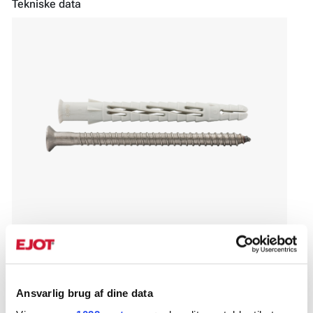
Tekniske data
Art. Nr.
9208641
Ansvarlig brug af dine data
Diameter, mm
8