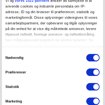
Vi og
vores 1022 partnere
ønsker dit samtykke til at
anvende cookies og indsamle persondata om IP-
Dimension
adresse, ID og din browser til præferencer, statistik og
8x80
marketingformål. Disse oplysninger videregives til vores
BorØ, mm
samarbejdspartnere, der opbevarer og tilgår oplysninger
8
på din enhed for at vise dig målrettede annoncer, levere
tilpasset indhold, foretage annonce- og indholdsmåling,
Maks montering, tfix, mm
lave målgruppeundersøgelser og udvikle tjenester. Se
10
mere information under
indstillinger
og i vores
Længde, L, mm
persondatapolitik. Du kan altid trække dit samtykke
Samtykkevalg
80
tilbage eller ændre indstillinger fra vores
Nødvendig
"Cookiedeklaration", eller ved at trykke på "Privacy
Min. boredybde, h1, mm
trigger" ikonet.
80
Præferencer
Min. monteringsdybde, hnom, mm
Hvis du tillader det, vil vi også gerne:
70
Indsamle præcise oplysninger om din placering, der
Statistik
Afstandshul Ø, df, mm
kan være nøjagtig inden for få meter
9,0
Identificere din enhed baseret på en scanning af
Marketing
dens unikke karakteristika (fingerprinting)
Bit type