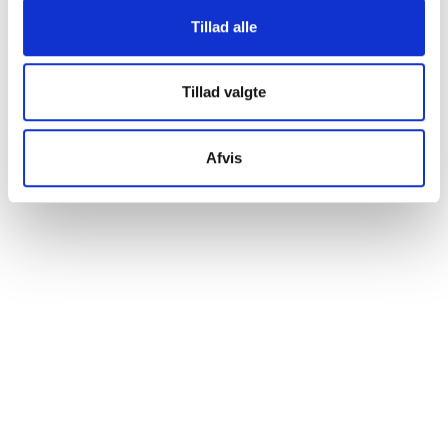
så vi kan lære mere om, hvordan vi udvikler vores
Tillad alle
hjemmeside bedst muligt. Nedenfor kan du læse mere og
tilpasse dine indstillinger. Nogle tjenester kan
videresende indsamlede data til et andet land. Bemærk
Tillad valgte
venligst, at nogle tjenester kan overføre data til et land
uden de nødvendige databeskyttelsesstandarder.
Afvis