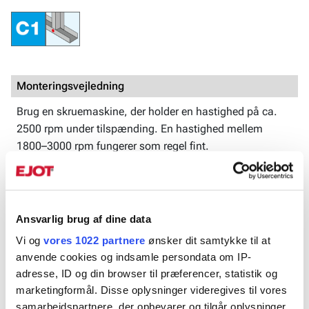
Monteringsvejledning
Brug en skruemaskine, der holder en hastighed på ca.
2500 rpm under tilspænding. En hastighed mellem
1800–3000 rpm fungerer som regel fint.
Produktblad
Boreskrue undersænket hoved C1.pdf
Ansvarlig brug af dine data
Vi og
vores 1022 partnere
ønsker dit samtykke til at
anvende cookies og indsamle persondata om IP-
adresse, ID og din browser til præferencer, statistik og
Art. Nr.
Dimension
Diameter, m
marketingformål. Disse oplysninger videregives til vores
samarbejdspartnere, der opbevarer og tilgår oplysninger
582020
3,5x13
3,5
▼