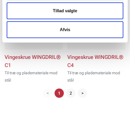
tilpasse dine indstillinger. Nogle tjenester kan
videresende indsamlede data til et andet land. Bemærk
Tillad valgte
venligst, at nogle tjenester kan overføre data til et land
uden de nødvendige databeskyttelsesstandarder.
Afvis
Vingeskrue WINGDRIL®
Vingeskrue WINGDRIL®
C1
C4
Til træ og plademateriale mod
Til træ og plademateriale mod
stål
stål
<
1
2
>