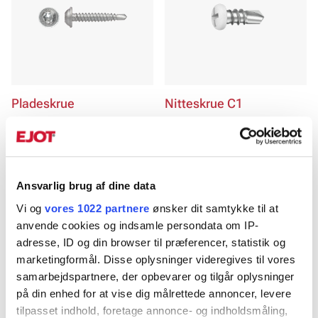
Pladeskrue
Nitteskrue C1
Selvborende 1,5 + 1,5 mm,
Borende max 2,25mm til
rustfri A2
undertagslister
Ansvarlig brug af dine data
Vi og
vores 1022 partnere
ønsker dit samtykke til at
anvende cookies og indsamle persondata om IP-
adresse, ID og din browser til præferencer, statistik og
marketingformål. Disse oplysninger videregives til vores
samarbejdspartnere, der opbevarer og tilgår oplysninger
på din enhed for at vise dig målrettede annoncer, levere
tilpasset indhold, foretage annonce- og indholdsmåling,
Nitteskrue C3
Beslagskrue skarp spids