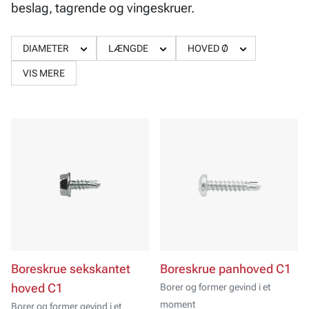
beslag, tagrende og vingeskruer.
DIAMETER
LÆNGDE
HOVED Ø
VIS MERE
Boreskrue sekskantet
Boreskrue panhoved C1
hoved C1
Borer og former gevind i et
moment
Borer og former gevind i et