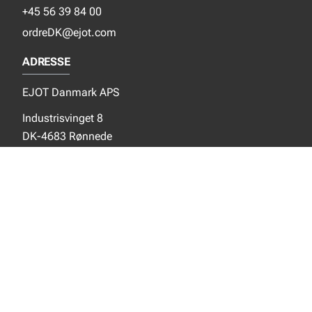
+45 56 39 84 00
ordreDK@ejot.com
ADRESSE
EJOT Danmark APS
Industrisvinget 8
DK-4683 Rønnede
SOCIALE MEDIER
Instagram
YouTube
NYT FRA EJOT
Nyheder