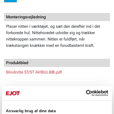
Monteringsvejledning
Placer nitten i værktøjet, og sæt den derefter ind i det
forborede hul. Nittehovedet udvider sig og trækker
nittekroppen sammen. Nitten er fuldført, når
trækstangen knækker med en forudbestemt kraft.
Produktblad
Blindnitte ST/ST AVIBULB®.pdf
Art. Nr.
Type
Diameter, m
113031
BN01-0408
3,2
▼
Ansvarlig brug af dine data