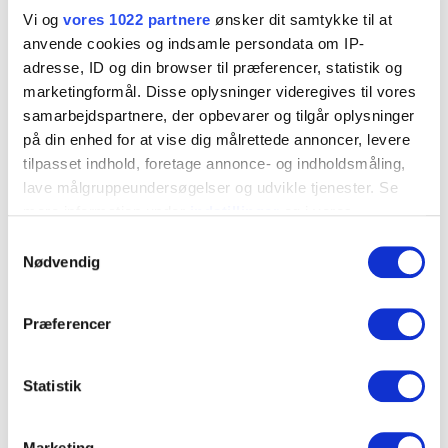
113041
BN01-0411
3,2
▼
Vi og
vores 1022 partnere
ønsker dit samtykke til at
anvende cookies og indsamle persondata om IP-
113051
BN01-0414
3,2
▼
adresse, ID og din browser til præferencer, statistik og
marketingformål. Disse oplysninger videregives til vores
113061
BN01-0509
4,0
▼
samarbejdspartnere, der opbevarer og tilgår oplysninger
på din enhed for at vise dig målrettede annoncer, levere
113071
BN01-0512
4,0
▼
tilpasset indhold, foretage annonce- og indholdsmåling,
lave målgruppeundersøgelser og udvikle tjenester. Se
113081
BN01-0516
4,0
▼
mere information under
indstillinger
og i vores
persondatapolitik. Du kan altid trække dit samtykke
113091
BN01-0611
4,8
▼
Samtykkevalg
tilbage eller ændre indstillinger fra vores
Nødvendig
113101
BN01-0614
4,8
"Cookiedeklaration", eller ved at trykke på "Privacy
▼
trigger" ikonet.
Præferencer
113111
BN01-0618
4,8
▼
Hvis du tillader det, vil vi også gerne:
113211
BN01-6010
6,0
▼
Indsamle præcise oplysninger om din placering, der
Statistik
kan være nøjagtig inden for få meter
113221
BN01-6013
6,0
▼
Identificere din enhed baseret på en scanning af
Marketing