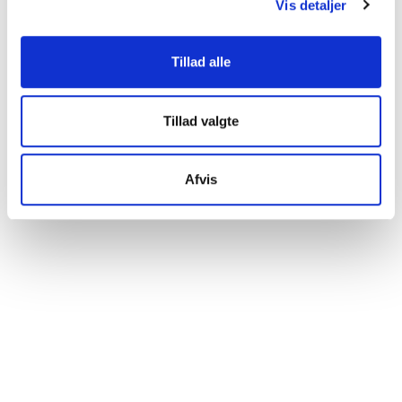
Vis detaljer
Vi ønsker, at vores hjemmeside fungerer godt for dig. For
at gøre dette bruger vi cookies til blandt andet statistik,
så vi kan lære mere om, hvordan vi udvikler vores
Tillad alle
hjemmeside bedst muligt. Nedenfor kan du læse mere og
tilpasse dine indstillinger. Nogle tjenester kan
videresende indsamlede data til et andet land. Bemærk
Tillad valgte
venligst, at nogle tjenester kan overføre data til et land
uden de nødvendige databeskyttelsesstandarder.
Afvis