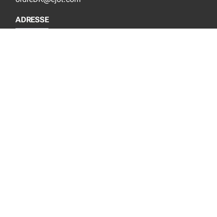
ADRESSE
EJOT Danmark APS
Industrisvinget 8
DK-4683 Rønnede
SOCIALE MEDIER
Instagram
YouTube
NYT FRA EJOT
Nyheder
Nye produkter