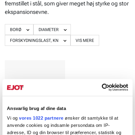
fremstillet i stål, som giver meget høj styrke og stor
ekspansionsevne.
BORØ
DIAMETER
FORSKYDNINGSLAST, KN
VIS MERE
Ansvarlig brug af dine data
Vi og
vores 1022 partnere
ønsker dit samtykke til at
anvende cookies og indsamle persondata om IP-
Blindnitte ST/ST
adresse, ID og din browser til præferencer, statistik og
AVIBULB®