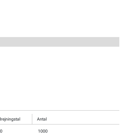
ejningstal
Antal
0
1000