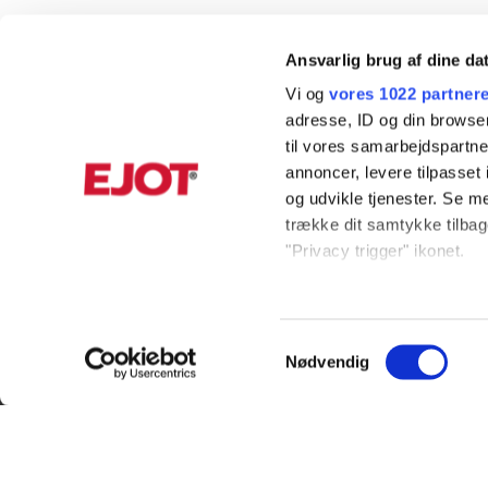
Ansvarlig brug af dine da
Vi og
vores 1022 partner
adresse, ID og din browser
til vores samarbejdspartner
annoncer, levere tilpasse
og udvikle tjenester. Se m
trække dit samtykke tilbage
"Privacy trigger" ikonet.
Hvis du tillader det, vil vi
Indsamle præcise oply
Samtykkevalg
Identificere din enhed
KUNDESERVICE
INFORMAT
Nødvendig
Dine valg anvendes på hel
+45 56 39 84 00
Produktkata
ordreDK@ejot.com
Privacy noti
Vi ønsker, at vores hjemmes
statistik, så vi kan lære 
ADRESSE
Bæredygtig