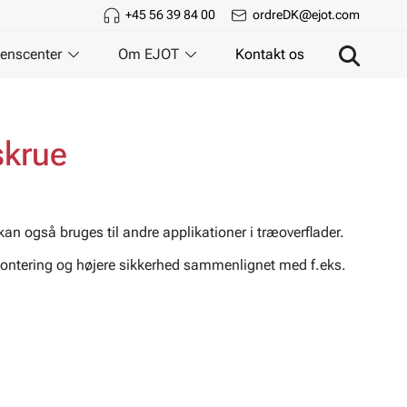
+45 56 39 84 00
ordreDK@ejot.com
enscenter
Om EJOT
Kontakt os
skrue
kan også bruges til andre applikationer i træoverflader.
montering og højere sikkerhed sammenlignet med f.eks.