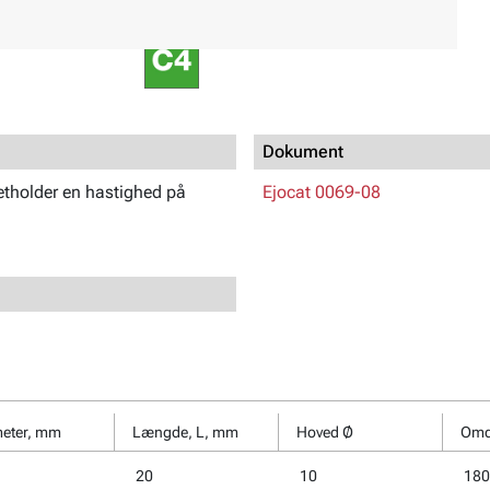
Egenskaber:
Lavprofilhoved
Dokument
etholder en hastighed på
Ejocat 0069-08
eter, mm
Længde, L, mm
Hoved Ø
Omdr
20
10
180