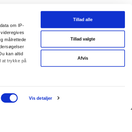
Tillad alle
ndata om IP-
 videregives
Tillad valgte
ig målrettede
ndersøgelser
Du kan altid
Afvis
d at trykke på
ter
ing)
Vis detaljer
l blandt andet
enfor kan du