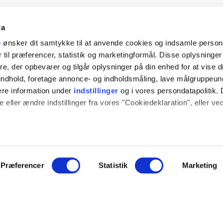
ta
e
ønsker dit samtykke til at anvende cookies og indsamle perso
 til præferencer, statistik og marketingformål. Disse oplysninger
e, der opbevarer og tilgår oplysninger på din enhed for at vise d
t indhold, foretage annonce- og indholdsmåling, lave målgruppeu
ere information under
indstillinger
og i vores persondatapolitik. 
 eller ændre indstillinger fra vores "Cookiedeklaration", eller ve
 også gerne:
sninger om din placering, der kan være nøjagtig inden for få me
 baseret på en scanning af dens unikke karakteristika (fingerprint
ION
SOCIALE MEDIER
Præferencer
Statistik
Marketing
e websitet.
log
Instagram
ce
ide fungerer godt for dig. For at gøre dette bruger vi cookies ti
YouTube
mere om, hvordan vi udvikler vores hjemmeside bedst muligt. Ned
hed