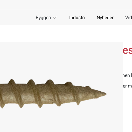
Byggeri
Industri
Nyheder
Vid
Beslag og tagrende
Til tagrende mod træ
Skruen er designet til bla. tagrendejern, men 
Skruen har trægevind og skær. Giver sikker 
fastgørelse med søm.
Materiale:
Stål
Overfladebehandling:
Ejocoat
Miljø:
For udendørs brug