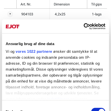
Art. Nr.
Dimension
Til gips
904103
4,2x25
1-lags
▼
904113
4,2x45
2-lags
▼
904114
4,2x55
3-lags
▼
Ansvarlig brug af dine data
904102
4,2x30
1-lags
▼
Vi og
vores 1022 partnere
ønsker dit samtykke til at
anvende cookies og indsamle persondata om IP-
adresse, ID og din browser til præferencer, statistik og
Kontakt os
marketingformål. Disse oplysninger videregives til vores
samarbejdspartnere, der opbevarer og tilgår oplysninger
på din enhed for at vise dig målrettede annoncer, levere
tilpasset indhold, foretage annonce- og indholdsmåling,
lave målgruppeundersøgelser og udvikle tjenester. Se
Relaterede produkter
mere information under
indstillinger
og i vores
persondatapolitik. Du kan altid trække dit samtykke
Samtykkevalg
tilbage eller ændre indstillinger fra vores