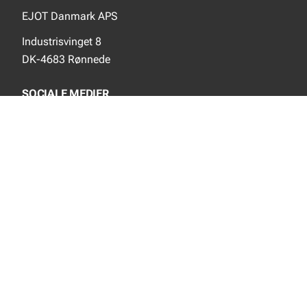
EJOT Danmark APS
Industrisvinget 8
DK-4683 Rønnede
SOCIALE MEDIER
Instagram
YouTube
NYT FRA EJOT
Nyheder
Nye produkter
INFORMATION