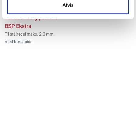
Afvis
Båndet fibergipsskrue
BSP Ekstra
Til stålregel maks. 2,0 mm,
med borespids