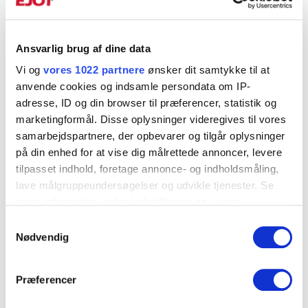
Produktblad
Ansvarlig brug af dine data
Vinkel 470U & 470M 2,0mm.pdf
Vi og
vores 1022 partnere
ønsker dit samtykke til at
anvende cookies og indsamle persondata om IP-
adresse, ID og din browser til præferencer, statistik og
marketingformål. Disse oplysninger videregives til vores
Art. Nr.
Dimension
Længde, L,
samarbejdspartnere, der opbevarer og tilgår oplysninger
på din enhed for at vise dig målrettede annoncer, levere
470M002
2x70x70x55
70
▼
tilpasset indhold, foretage annonce- og indholdsmåling,
470U002
2x70x70x55
70
lave målgruppeundersøgelser og udvikle tjenester. Se
▼
mere information under
indstillinger
og i vores
persondatapolitik. Du kan altid trække dit samtykke
Samtykkevalg
tilbage eller ændre indstillinger fra vores
Nødvendig
Kontakt os
"Cookiedeklaration", eller ved at trykke på "Privacy
trigger" ikonet.
Præferencer
Hvis du tillader det, vil vi også gerne: