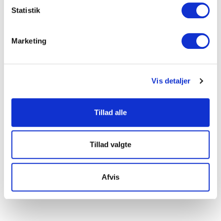
Indsamle præcise oplysninger om din placering, der
Statistik
kan være nøjagtig inden for få meter
Identificere din enhed baseret på en scanning af
Marketing
dens unikke karakteristika (fingerprinting)
Dine valg anvendes på hele websitet.
Vis detaljer
Vi ønsker, at vores hjemmeside fungerer godt for dig. For
at gøre dette bruger vi cookies til blandt andet statistik,
så vi kan lære mere om, hvordan vi udvikler vores
Tillad alle
hjemmeside bedst muligt. Nedenfor kan du læse mere og
tilpasse dine indstillinger. Nogle tjenester kan
videresende indsamlede data til et andet land. Bemærk
Tillad valgte
venligst, at nogle tjenester kan overføre data til et land
uden de nødvendige databeskyttelsesstandarder.
Afvis