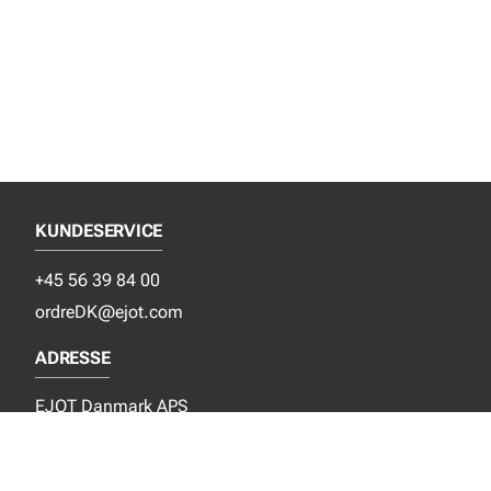
KUNDESERVICE
+45 56 39 84 00
ordreDK@ejot.com
ADRESSE
EJOT Danmark APS
Industrisvinget 8
DK-4683 Rønnede