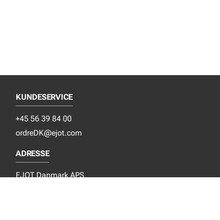
KUNDESERVICE
+45 56 39 84 00
ordreDK@ejot.com
ADRESSE
EJOT Danmark APS
Industrisvinget 8
DK-4683 Rønnede