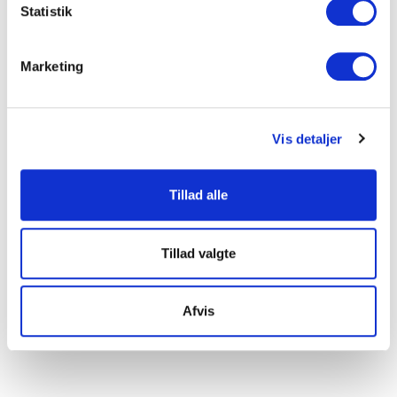
Indsamle præcise oplysninger om din placering, der
Statistik
kan være nøjagtig inden for få meter
Identificere din enhed baseret på en scanning af
Marketing
dens unikke karakteristika (fingerprinting)
Dine valg anvendes på hele websitet.
Vis detaljer
Vi ønsker, at vores hjemmeside fungerer godt for dig. For
at gøre dette bruger vi cookies til blandt andet statistik,
så vi kan lære mere om, hvordan vi udvikler vores
Tillad alle
hjemmeside bedst muligt. Nedenfor kan du læse mere og
tilpasse dine indstillinger. Nogle tjenester kan
videresende indsamlede data til et andet land. Bemærk
Tillad valgte
venligst, at nogle tjenester kan overføre data til et land
uden de nødvendige databeskyttelsesstandarder.
Afvis