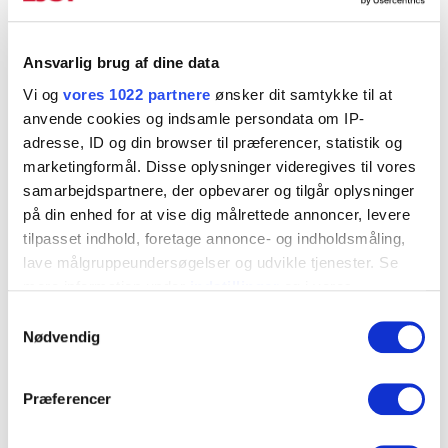
Vinkel 4433, 4434 & 4435.pdf
Ansvarlig brug af dine data
Vi og
vores 1022 partnere
ønsker dit samtykke til at
anvende cookies og indsamle persondata om IP-
Art. Nr.
Dimension
Tykkelse
adresse, ID og din browser til præferencer, statistik og
4433000
4x160x80x60
4
▼
marketingformål. Disse oplysninger videregives til vores
samarbejdspartnere, der opbevarer og tilgår oplysninger
4434000
4x160x80x80
4
▼
på din enhed for at vise dig målrettede annoncer, levere
tilpasset indhold, foretage annonce- og indholdsmåling,
4435000
4x160x80x100
4
▼
lave målgruppeundersøgelser og udvikle tjenester. Se
mere information under
indstillinger
og i vores
persondatapolitik. Du kan altid trække dit samtykke
Samtykkevalg
tilbage eller ændre indstillinger fra vores
Kontakt os
Nødvendig
"Cookiedeklaration", eller ved at trykke på "Privacy
trigger" ikonet.
Præferencer
Hvis du tillader det, vil vi også gerne: