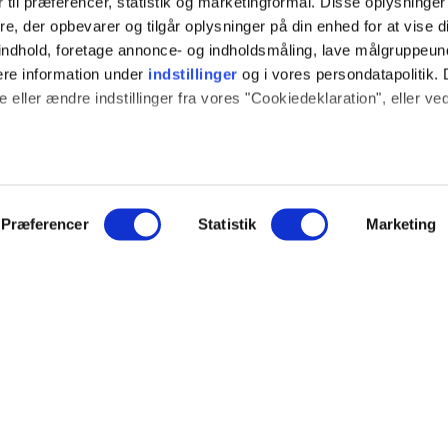
 til præferencer, statistik og marketingformål. Disse oplysninger
e, der opbevarer og tilgår oplysninger på din enhed for at vise d
t indhold, foretage annonce- og indholdsmåling, lave målgruppeu
ere information under
indstillinger
og i vores persondatapolitik. 
 eller ændre indstillinger fra vores "Cookiedeklaration", eller ve
 også gerne:
ION
SOCIALE MEDIER
sninger om din placering, der kan være nøjagtig inden for få me
 baseret på en scanning af dens unikke karakteristika (fingerprint
Præferencer
Statistik
Marketing
log
Instagram
e websitet.
ce
YouTube
hed
ide fungerer godt for dig. For at gøre dette bruger vi cookies ti
NYT FRA EJOT
mere om, hvordan vi udvikler vores hjemmeside bedst muligt. Ned
veringsbetingelser
indstillinger. Nogle tjenester kan videresende indsamlede data ti
Nyheder
nogle tjenester kan overføre data til et land uden de nødvendige
r.
Nye produkter