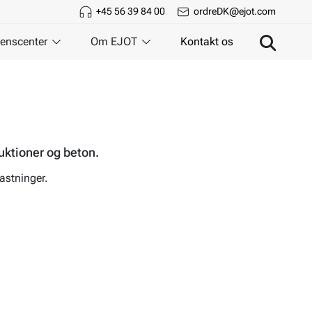
+45 56 39 84 00
ordreDK@ejot.com
enscenter
Om EJOT
Kontakt os
uktioner og beton.
lastninger.