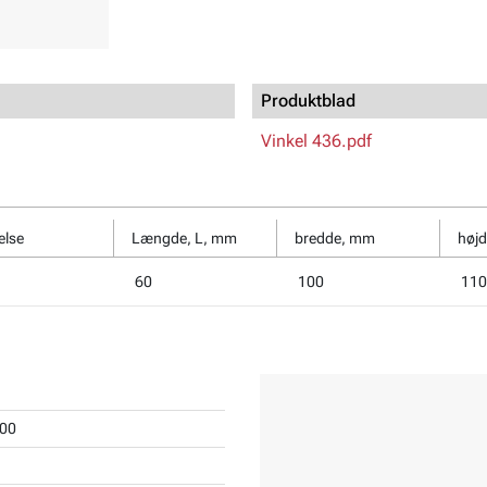
Produktblad
Vinkel 436.pdf
else
Længde, L, mm
bredde, mm
høj
60
100
110
00