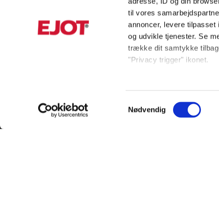
adresse, ID og din browser
til vores samarbejdspartner
annoncer, levere tilpasse
og udvikle tjenester. Se m
trække dit samtykke tilbage
"Privacy trigger" ikonet.
Hvis du tillader det, vil vi
KUNDESERVICE
INFORMAT
Indsamle præcise oply
Samtykkevalg
Identificere din enhed
Nødvendig
+45 56 39 84 00
Produktkata
Dine valg anvendes på hel
ordreDK@ejot.com
Privacy noti
ADRESSE
Bæredygtig
Vi ønsker, at vores hjemmes
statistik, så vi kan lære 
Salgs- og le
EJOT Danmark APS
læse mere og tilpasse dine 
Om EJOT
land. Bemærk venligst, at 
Industrisvinget 8
databeskyttelsesstandarde
Kontakt os
DK-4683 Rønnede