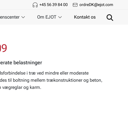
+45 56 39 84 00
ordreDK@ejot.com
enscenter
Om EJOT
Kontakt os
09
erate belastninger
forbindelse i træ ved mindre eller moderate
es til boltning mellem trækonstruktioner og beton,
em vægreglar og karm.