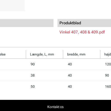
Produktblad
Vinkel 407, 408 & 409.pdf
else
Længde, L, mm
bredde, mm
høj
90
40
120
38
40
90
50
40
160
Kontakt os