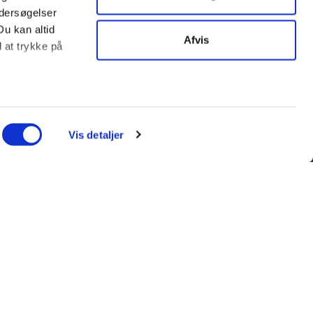
ndersøgelser
Du kan altid
Afvis
d at trykke på
ter
ing)
Vis detaljer
l blandt andet
enfor kan du
l et andet