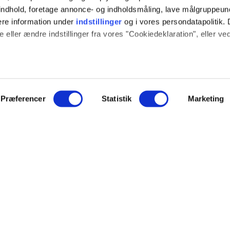
t indhold, foretage annonce- og indholdsmåling, lave målgruppeu
ere information under
indstillinger
og i vores persondatapolitik. 
 eller ændre indstillinger fra vores "Cookiedeklaration", eller ve
 også gerne:
sninger om din placering, der kan være nøjagtig inden for få me
 baseret på en scanning af dens unikke karakteristika (fingerprint
Præferencer
Statistik
Marketing
ION
SOCIALE MEDIER
e websitet.
log
Instagram
ide fungerer godt for dig. For at gøre dette bruger vi cookies ti
ce
YouTube
mere om, hvordan vi udvikler vores hjemmeside bedst muligt. Ned
hed
indstillinger. Nogle tjenester kan videresende indsamlede data ti
NYT FRA EJOT
nogle tjenester kan overføre data til et land uden de nødvendige
veringsbetingelser
r.
Nyheder
Nye produkter