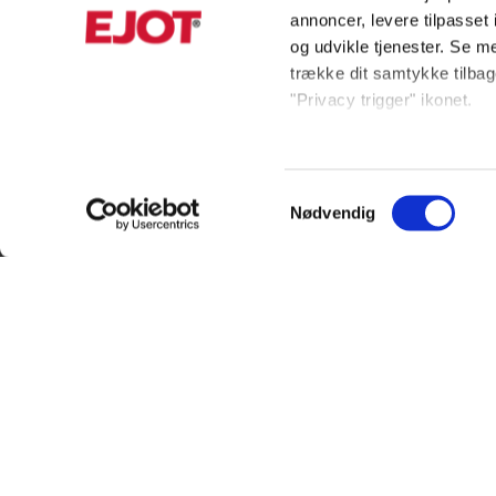
annoncer, levere tilpasse
og udvikle tjenester. Se m
trække dit samtykke tilbage
"Privacy trigger" ikonet.
Hvis du tillader det, vil vi
Indsamle præcise oply
Samtykkevalg
Identificere din enhed
Nødvendig
KUNDESERVICE
INFORMAT
Dine valg anvendes på hel
+45 56 39 84 00
Produktkata
Vi ønsker, at vores hjemmes
ordreDK@ejot.com
Privacy noti
statistik, så vi kan lære 
ADRESSE
Bæredygtig
læse mere og tilpasse dine 
land. Bemærk venligst, at 
Salgs- og le
EJOT Danmark APS
databeskyttelsesstandarde
Om EJOT
Industrisvinget 8
Kontakt os
DK-4683 Rønnede