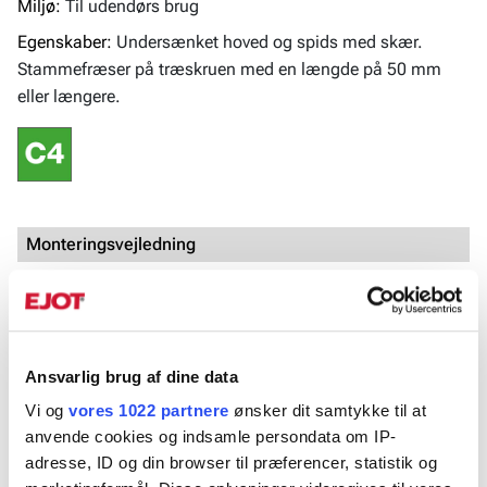
Miljø:
Til udendørs brug
Egenskaber:
Undersænket hoved og spids med skær.
Stammefræser på træskruen med en længde på 50 mm
eller længere.
Monteringsvejledning
Skrues i så hovedet er i niveau med træmaterialet, og at
de to materialer, der skal sammenføjes, er presset helt
sammen.
Ansvarlig brug af dine data
Vi og
vores 1022 partnere
ønsker dit samtykke til at
Produktblad
anvende cookies og indsamle persondata om IP-
Træskrue undersænket C4.pdf
adresse, ID og din browser til præferencer, statistik og