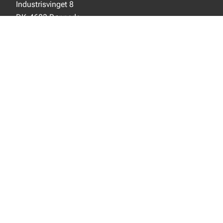
Industrisvinget 8
DK-4683 Rønnede
SOCIALE MEDIER
Instagram
YouTube
NYT FRA EJOT
Nyheder
Nye produkter
INFORMATION
Produktkatalog
Privacy notice