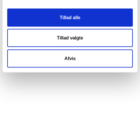
C4
C1
at gøre dette bruger vi cookies til blandt andet statistik,
Med fibercut og skarp spids
Småpak
så vi kan lære mere om, hvordan vi udvikler vores
Tillad alle
hjemmeside bedst muligt. Nedenfor kan du læse mere og
tilpasse dine indstillinger. Nogle tjenester kan
videresende indsamlede data til et andet land. Bemærk
Tillad valgte
venligst, at nogle tjenester kan overføre data til et land
uden de nødvendige databeskyttelsesstandarder.
Afvis