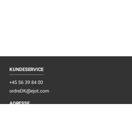
KUNDESERVICE
+45 56 39 84 00
ordreDK@ejot.com
ADRESSE
EJOT Danmark APS
Industrisvinget 8