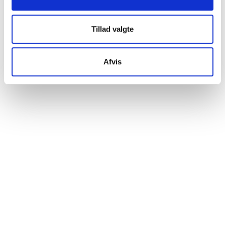
hjemmeside bedst muligt. Nedenfor kan du læse mere og
tilpasse dine indstillinger. Nogle tjenester kan
videresende indsamlede data til et andet land. Bemærk
Tillad valgte
venligst, at nogle tjenester kan overføre data til et land
uden de nødvendige databeskyttelsesstandarder.
Afvis