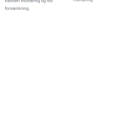
Revnefri montering og flot
forsænkning.