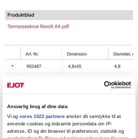
Produktblad
Terrrasseskrue Revolt A4.pdf
Art. Nr.
Dimension
Diameter, m
902487
4,8x45
4,8
▼
9024871
4,8x45
4,8
▼
902488
4,8x57
4,8
▼
Ansvarlig brug af dine data
9024881
4,8x57
4,8
▼
Vi og
vores 1022 partnere
ønsker dit samtykke til at
902489
4,8x75
4,8
▼
anvende cookies og indsamle persondata om IP-
adresse, ID og din browser til præferencer, statistik og
902489HNK
4,8x75
4,8
▼