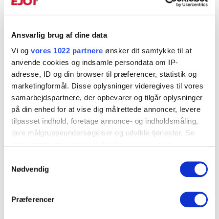
Art. Nr.
9430300300
Ansvarlig brug af dine data
Indv gevind
Vi og
vores 1022 partnere
ønsker dit samtykke til at
M10
anvende cookies og indsamle persondata om IP-
Diameter Øje, mm
adresse, ID og din browser til præferencer, statistik og
25
marketingformål. Disse oplysninger videregives til vores
samarbejdspartnere, der opbevarer og tilgår oplysninger
Materiale
på din enhed for at vise dig målrettede annoncer, levere
Rustfrit stål A2
tilpasset indhold, foretage annonce- og indholdsmåling,
Korrosionsklasse
lave målgruppeundersøgelser og udvikle tjenester. Se
C4
mere information under
indstillinger
og i vores
persondatapolitik. Du kan altid trække dit samtykke
Db-nr
Samtykkevalg
tilbage eller ændre indstillinger fra vores
2424679
Nødvendig
"Cookiedeklaration", eller ved at trykke på "Privacy
Antal
trigger" ikonet.
50
Præferencer
Betegnelse
Hvis du tillader det, vil vi også gerne: