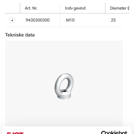
Art. Nr.
Indv gevind
Diameter Øj
9430300300
M10
25
▼
Tekniske data