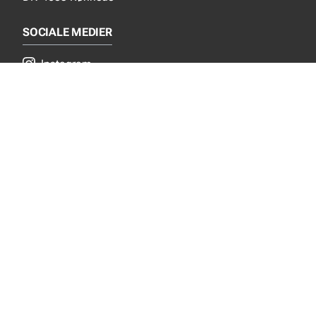
SOCIALE MEDIER
Instagram
YouTube
NYT FRA EJOT
Nyheder
Nye produkter
INFORMATION
Produktkatalog
Privacy notice
Bæredygtighed