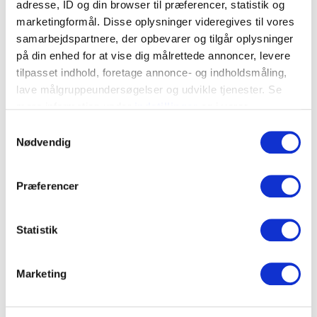
adresse, ID og din browser til præferencer, statistik og
850115
Oxydrød
2
▼
marketingformål. Disse oplysninger videregives til vores
samarbejdspartnere, der opbevarer og tilgår oplysninger
850760
Grå
2
▼
på din enhed for at vise dig målrettede annoncer, levere
tilpasset indhold, foretage annonce- og indholdsmåling,
850117
Teglrød
2
▼
lave målgruppeundersøgelser og udvikle tjenester. Se
mere information under
indstillinger
og i vores
persondatapolitik. Du kan altid trække dit samtykke
Samtykkevalg
Kontakt os
tilbage eller ændre indstillinger fra vores
Nødvendig
"Cookiedeklaration", eller ved at trykke på "Privacy
trigger" ikonet.
Præferencer
Hvis du tillader det, vil vi også gerne:
Relaterede produkter
Indsamle præcise oplysninger om din placering, der
Statistik
kan være nøjagtig inden for få meter
Identificere din enhed baseret på en scanning af
Marketing
dens unikke karakteristika (fingerprinting)
Dine valg anvendes på hele websitet.