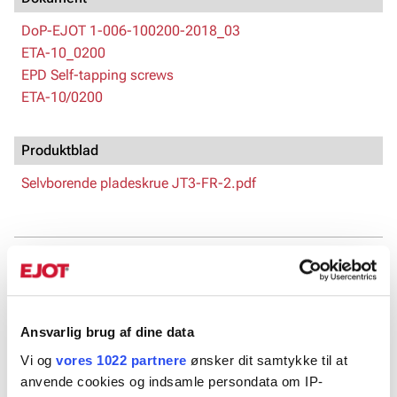
DoP-EJOT 1-006-100200-2018_03
ETA-10_0200
EPD Self-tapping screws
ETA-10/0200
Produktblad
Selvborende pladeskrue JT3-FR-2.pdf
Art. Nr.
Farve
Borekap., m
850110
-
2
▼
Ansvarlig brug af dine data
850114
Hvid
2
▼
Vi og
vores 1022 partnere
ønsker dit samtykke til at
850113
Sort
2
▼
anvende cookies og indsamle persondata om IP-