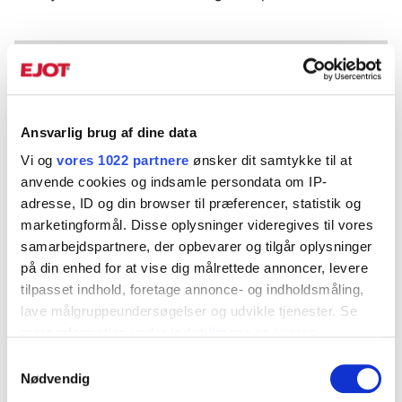
Dokument
DoP-EJOT 1-005-100200-2018
ETA-10_0200
ETA-10/0200
Ansvarlig brug af dine data
Vi og
vores 1022 partnere
ønsker dit samtykke til at
anvende cookies og indsamle persondata om IP-
Produktblad
adresse, ID og din browser til præferencer, statistik og
Selvborende pladeskrue JT2-6 C3.pdf
marketingformål. Disse oplysninger videregives til vores
samarbejdspartnere, der opbevarer og tilgår oplysninger
på din enhed for at vise dig målrettede annoncer, levere
tilpasset indhold, foretage annonce- og indholdsmåling,
Art. Nr.
Dimension
Flange Ø, m
lave målgruppeundersøgelser og udvikle tjenester. Se
mere information under
indstillinger
og i vores
840427
5,5x20
12,0
▼
persondatapolitik. Du kan altid trække dit samtykke
Samtykkevalg
tilbage eller ændre indstillinger fra vores
840570
5,5x22
14,0
Nødvendig
▼
"Cookiedeklaration", eller ved at trykke på "Privacy