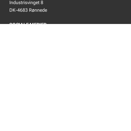
Industrisvinget 8
DK-4683 Rønnede
SOCIALE MEDIER
Instagram
YouTube
NYT FRA EJOT
Nyheder
Nye produkter
INFORMATION
Produktkatalog
Privacy notice