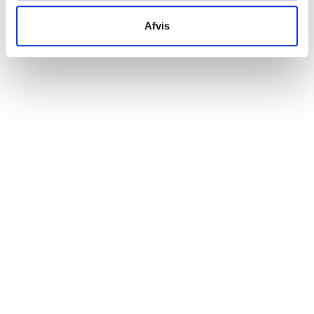
uden de nødvendige databeskyttelsesstandarder.
Afvis