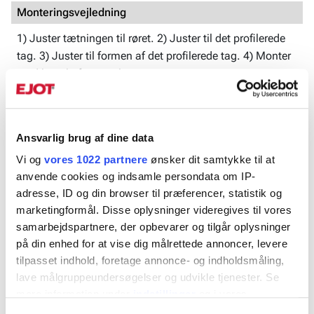
Monteringsvejledning
1) Juster tætningen til røret. 2) Juster til det profilerede
tag. 3) Juster til formen af det profilerede tag. 4) Monter
med korrekt fastgørelse.
Produktblad
Ansvarlig brug af dine data
Rørgennemføring Ezi-Seal.pdf
Vi og
vores 1022 partnere
ønsker dit samtykke til at
anvende cookies og indsamle persondata om IP-
adresse, ID og din browser til præferencer, statistik og
Art. Nr.
Til rørØ
Bas, mm
marketingformål. Disse oplysninger videregives til vores
samarbejdspartnere, der opbevarer og tilgår oplysninger
940299
0-35
100x100
▼
på din enhed for at vise dig målrettede annoncer, levere
tilpasset indhold, foretage annonce- og indholdsmåling,
940303
75-175
280x280
▼
lave målgruppeundersøgelser og udvikle tjenester. Se
mere information under
indstillinger
og i vores
940304
125-230
363x363
▼
persondatapolitik. Du kan altid trække dit samtykke