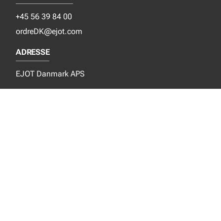
+45 56 39 84 00
ordreDK@ejot.com
ADRESSE
EJOT Danmark APS
Industrisvinget 8
DK-4683 Rønnede
SOCIALE MEDIER
Instagram
YouTube
NYT FRA EJOT
Nyheder