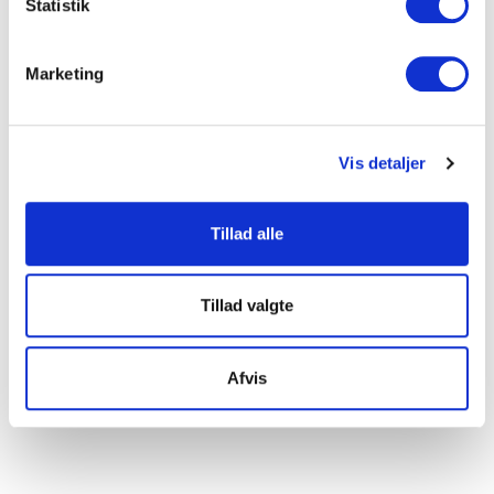
Indsamle præcise oplysninger om din placering, der
Statistik
kan være nøjagtig inden for få meter
Identificere din enhed baseret på en scanning af
Marketing
dens unikke karakteristika (fingerprinting)
Dine valg anvendes på hele websitet.
Vis detaljer
Vi ønsker, at vores hjemmeside fungerer godt for dig. For
at gøre dette bruger vi cookies til blandt andet statistik,
så vi kan lære mere om, hvordan vi udvikler vores
Tillad alle
hjemmeside bedst muligt. Nedenfor kan du læse mere og
tilpasse dine indstillinger. Nogle tjenester kan
videresende indsamlede data til et andet land. Bemærk
Tillad valgte
venligst, at nogle tjenester kan overføre data til et land
uden de nødvendige databeskyttelsesstandarder.
Afvis