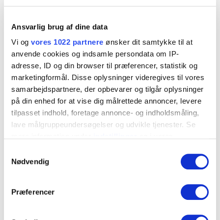
Produktblad
Ansvarlig brug af dine data
Profilankre.pdf
Vi og
vores 1022 partnere
ønsker dit samtykke til at
anvende cookies og indsamle persondata om IP-
adresse, ID og din browser til præferencer, statistik og
Art. Nr.
Dimension
Tykkelse
marketingformål. Disse oplysninger videregives til vores
samarbejdspartnere, der opbevarer og tilgår oplysninger
4734016
3,0x160x40
3
▼
på din enhed for at vise dig målrettede annoncer, levere
tilpasset indhold, foretage annonce- og indholdsmåling,
4734018
3,0x180x40
3
▼
lave målgruppeundersøgelser og udvikle tjenester. Se
mere information under
indstillinger
og i vores
persondatapolitik. Du kan altid trække dit samtykke
Samtykkevalg
Kontakt os
tilbage eller ændre indstillinger fra vores
Nødvendig
"Cookiedeklaration", eller ved at trykke på "Privacy
trigger" ikonet.
Præferencer
Hvis du tillader det, vil vi også gerne: