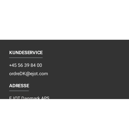
KUNDESERVICE
+45 56 39 84 00
ordreDK@ejot.com
ADRESSE
EJOT Danmark APS
Industrisvinget 8
DK-4683 Rønnede