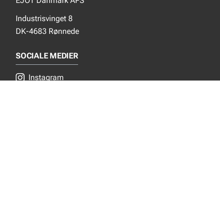
EJOT Danmark APS
Industrisvinget 8
DK-4683 Rønnede
SOCIALE MEDIER
Instagram
YouTube
NYT FRA EJOT
Nyheder
Nye produkter
INFORMATION
Produktkatalog