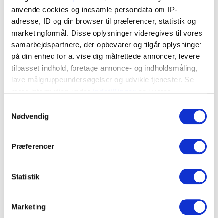
960047
14x70
14
anvende cookies og indsamle persondata om IP-
▼
adresse, ID og din browser til præferencer, statistik og
9600511
16x80
16
▼
marketingformål. Disse oplysninger videregives til vores
samarbejdspartnere, der opbevarer og tilgår oplysninger
960039
8
8x40
▼
på din enhed for at vise dig målrettede annoncer, levere
tilpasset indhold, foretage annonce- og indholdsmåling,
9600402
10x50
10
▼
lave målgruppeundersøgelser og udvikle tjenester. Se
mere information under
indstillinger
og i vores
9600442
12x60
12
▼
persondatapolitik. Du kan altid trække dit samtykke
Samtykkevalg
tilbage eller ændre indstillinger fra vores
Nødvendig
960048
14x70
14
▼
"Cookiedeklaration", eller ved at trykke på "Privacy
trigger" ikonet.
Præferencer
Kontakt os
Hvis du tillader det, vil vi også gerne:
Indsamle præcise oplysninger om din placering, der
Statistik
kan være nøjagtig inden for få meter
Identificere din enhed baseret på en scanning af
Marketing
dens unikke karakteristika (fingerprinting)
Relaterede produkter