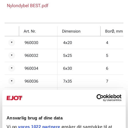
Nylondybel BEST.pdf
Art. Nr.
Dimension
BorØ, mm
960030
4x20
4
▼
960032
5x25
5
▼
960034
6x30
6
▼
960036
7x35
7
▼
960038
8x40
8
▼
9600401
10x50
10
▼
Ansvarlig brug af dine data
9600441
12x60
12
▼
Vi og
vores 1022 partnere
ønsker dit samtykke til at