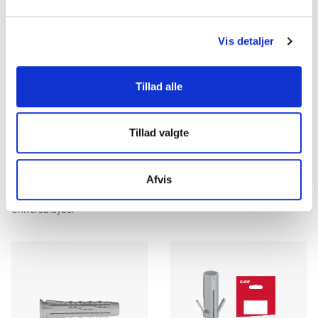
Dine valg anvendes på hele websitet.
Vis detaljer
Vi ønsker, at vores hjemmeside fungerer godt for dig. For
at gøre dette bruger vi cookies til blandt andet statistik,
så vi kan lære mere om, hvordan vi udvikler vores
Tillad alle
hjemmeside bedst muligt. Nedenfor kan du læse mere og
tilpasse dine indstillinger. Nogle tjenester kan
videresende indsamlede data til et andet land. Bemærk
Tillad valgte
venligst, at nogle tjenester kan overføre data til et land
uden de nødvendige databeskyttelsesstandarder.
Universaldybel Plus
Elektriker dybel
Afvis
med krave
Plastdybel
Universaldybel