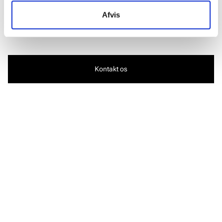
uden de nødvendige databeskyttelsesstandarder.
Afvis
Del via e-mail
Kontakt os