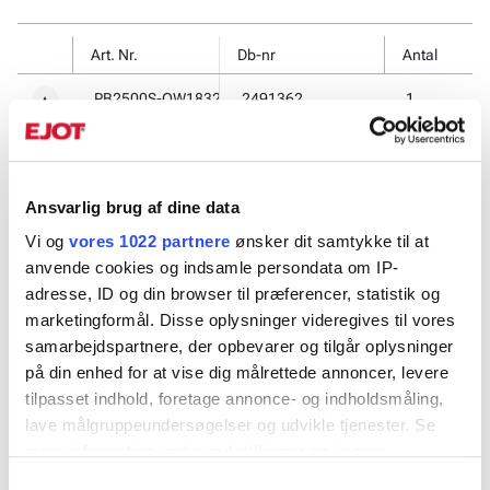
Art. Nr.
Db-nr
Antal
PB2500S-QW1832
2491362
1
▼
Tekniske data
Ansvarlig brug af dine data
Vi og
vores 1022 partnere
ønsker dit samtykke til at
anvende cookies og indsamle persondata om IP-
adresse, ID og din browser til præferencer, statistik og
marketingformål. Disse oplysninger videregives til vores
samarbejdspartnere, der opbevarer og tilgår oplysninger
på din enhed for at vise dig målrettede annoncer, levere
tilpasset indhold, foretage annonce- og indholdsmåling,
lave målgruppeundersøgelser og udvikle tjenester. Se
mere information under
indstillinger
og i vores
persondatapolitik. Du kan altid trække dit samtykke
Samtykkevalg