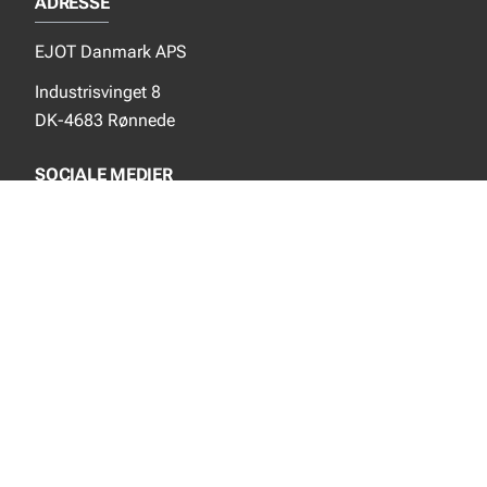
ADRESSE
EJOT Danmark APS
Industrisvinget 8
DK-4683 Rønnede
SOCIALE MEDIER
Instagram
YouTube
NYT FRA EJOT
Nyheder
Nye produkter
INFORMATION