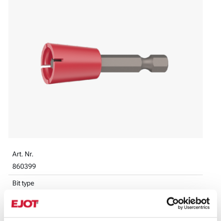
Art. Nr.
860399
Bit type
TX25
Db-nr