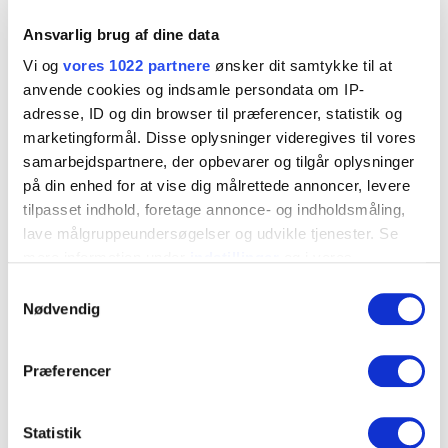
2455866
Ansvarlig brug af dine data
Antal
Vi og
vores 1022 partnere
ønsker dit samtykke til at
1
anvende cookies og indsamle persondata om IP-
Betegnelse
adresse, ID og din browser til præferencer, statistik og
Montagetop T25 IQ plast
marketingformål. Disse oplysninger videregives til vores
EAN
samarbejdspartnere, der opbevarer og tilgår oplysninger
7319618603996
på din enhed for at vise dig målrettede annoncer, levere
tilpasset indhold, foretage annonce- og indholdsmåling,
lave målgruppeundersøgelser og udvikle tjenester. Se
Download billede
mere information under
indstillinger
og i vores
persondatapolitik. Du kan altid trække dit samtykke
Samtykkevalg
Art.nr. PDF
tilbage eller ændre indstillinger fra vores
Nødvendig
"Cookiedeklaration", eller ved at trykke på "Privacy
trigger" ikonet.
Del via e-mail
Præferencer
Hvis du tillader det, vil vi også gerne:
Indsamle præcise oplysninger om din placering, der
Statistik