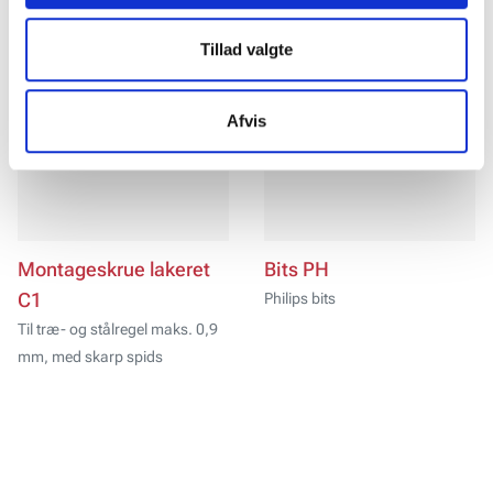
tilpasse dine indstillinger. Nogle tjenester kan
videresende indsamlede data til et andet land. Bemærk
Tillad valgte
venligst, at nogle tjenester kan overføre data til et land
uden de nødvendige databeskyttelsesstandarder.
Afvis
Montageskrue lakeret
Bits PH
C1
Philips bits
Til træ- og stålregel maks. 0,9
mm, med skarp spids