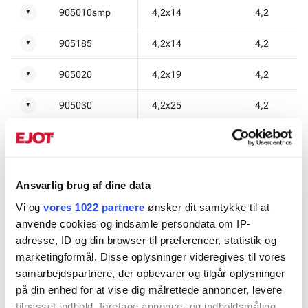
905010smp
4,2x14
4,2
▼
905185
4,2x14
4,2
▼
905020
4,2x19
4,2
▼
905030
4,2x25
4,2
▼
905030smp
4,2x25
4,2
▼
905330
4,2x25
4,2
▼
Ansvarlig brug af dine data
905040
4,2x32
4,2
▼
Vi og
vores 1022 partnere
ønsker dit samtykke til at
anvende cookies og indsamle persondata om IP-
905040sb
4,2x32
4,2
▼
adresse, ID og din browser til præferencer, statistik og
marketingformål. Disse oplysninger videregives til vores
905040smp
4,2x32
4,2
▼
samarbejdspartnere, der opbevarer og tilgår oplysninger
på din enhed for at vise dig målrettede annoncer, levere
905050
4,2x45
4,2
▼
tilpasset indhold, foretage annonce- og indholdsmåling,