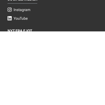
Instagram
YouTube
NYT FRA EJOT
Nyheder
Nye produkter
INFORMATION
Produktkatalog
Privacy notice
Bæredygtighed
Salgs- og leveringsbetingelser
Om EJOT