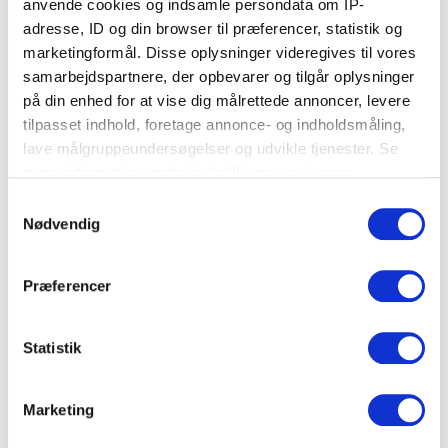
anvende cookies og indsamle persondata om IP-
Betegnelse
adresse, ID og din browser til præferencer, statistik og
EJOT Minibox Multi Screw
marketingformål. Disse oplysninger videregives til vores
EAN
samarbejdspartnere, der opbevarer og tilgår oplysninger
7319610094648
på din enhed for at vise dig målrettede annoncer, levere
tilpasset indhold, foretage annonce- og indholdsmåling,
lave målgruppeundersøgelser og udvikle tjenester. Se
Download billede
mere information under
indstillinger
og i vores
persondatapolitik. Du kan altid trække dit samtykke
Samtykkevalg
Art.nr. PDF
tilbage eller ændre indstillinger fra vores
Nødvendig
"Cookiedeklaration", eller ved at trykke på "Privacy
trigger" ikonet.
Del via e-mail
Præferencer
Hvis du tillader det, vil vi også gerne:
Indsamle præcise oplysninger om din placering, der
Statistik
kan være nøjagtig inden for få meter
Kontakt os
Identificere din enhed baseret på en scanning af
Marketing
dens unikke karakteristika (fingerprinting)
Dine valg anvendes på hele websitet.