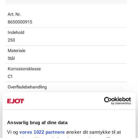
Art. Nr.
8650000915
Indehold
250
Materiale
Stål
Korrosionsklasse
C1
Overfladebehandling
Elforzinket
Db-nr
2423999
Ansvarlig brug af dine data
Antal
1
Vi og
vores 1022 partnere
ønsker dit samtykke til at