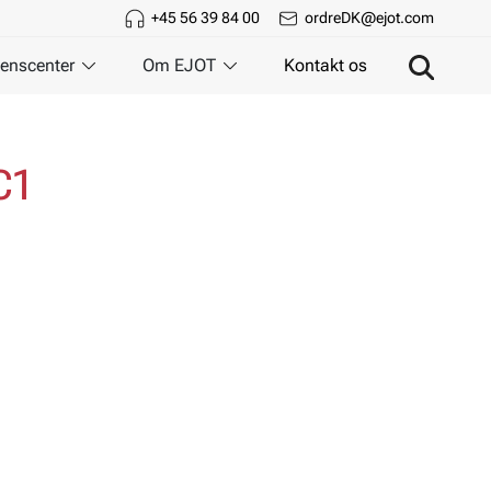
+45 56 39 84 00
ordreDK@ejot.com
enscenter
Om EJOT
Kontakt os
C1