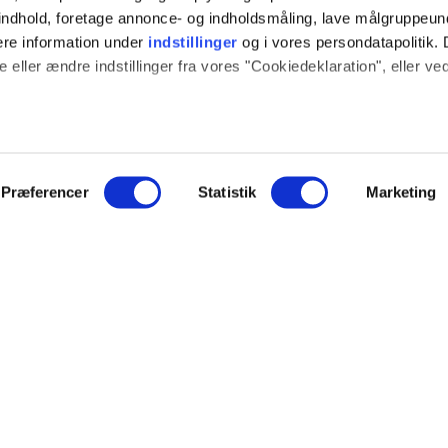
t indhold, foretage annonce- og indholdsmåling, lave målgruppeu
ere information under
indstillinger
og i vores persondatapolitik. 
 eller ændre indstillinger fra vores "Cookiedeklaration", eller ve
 også gerne:
sninger om din placering, der kan være nøjagtig inden for få me
 baseret på en scanning af dens unikke karakteristika (fingerprint
Præferencer
Statistik
Marketing
ION
SOCIALE MEDIER
e websitet.
log
Instagram
ide fungerer godt for dig. For at gøre dette bruger vi cookies ti
ce
YouTube
mere om, hvordan vi udvikler vores hjemmeside bedst muligt. Ned
hed
indstillinger. Nogle tjenester kan videresende indsamlede data ti
NYT FRA EJOT
nogle tjenester kan overføre data til et land uden de nødvendige
veringsbetingelser
r.
Nyheder
Nye produkter