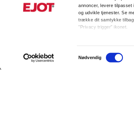
annoncer, levere tilpasse
og udvikle tjenester. Se m
trække dit samtykke tilbage
"Privacy trigger" ikonet.
Hvis du tillader det, vil vi
Indsamle præcise oply
Samtykkevalg
Identificere din enhed
Nødvendig
KUNDESERVICE
INFORMAT
Dine valg anvendes på hel
+45 56 39 84 00
Produktkata
Vi ønsker, at vores hjemmes
ordreDK@ejot.com
Privacy noti
statistik, så vi kan lære 
ADRESSE
Bæredygtig
læse mere og tilpasse dine 
land. Bemærk venligst, at 
Salgs- og le
EJOT Danmark APS
databeskyttelsesstandarde
Om EJOT
Industrisvinget 8
Kontakt os
DK-4683 Rønnede