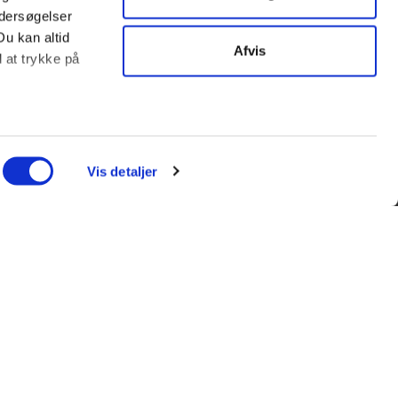
ndersøgelser
Du kan altid
Afvis
d at trykke på
ter
ing)
Vis detaljer
l blandt andet
enfor kan du
l et andet