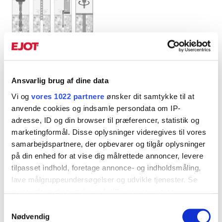
Anvendelsesområde
Ansvarlig brug af dine data
For Indendørs brug
Vi og
vores 1022 partnere
ønsker dit samtykke til at
anvende cookies og indsamle persondata om IP-
adresse, ID og din browser til præferencer, statistik og
Produktblad
marketingformål. Disse oplysninger videregives til vores
Liste/sokkelskrue.pdf
samarbejdspartnere, der opbevarer og tilgår oplysninger
på din enhed for at vise dig målrettede annoncer, levere
tilpasset indhold, foretage annonce- og indholdsmåling,
lave målgruppeundersøgelser og udvikle tjenester. Se
Art. Nr.
Dimension
BorØ, mm
mere information under
indstillinger
og i vores
persondatapolitik. Du kan altid trække dit samtykke
950147
5x40
4
Samtykkevalg
▼
tilbage eller ændre indstillinger fra vores
Nødvendig