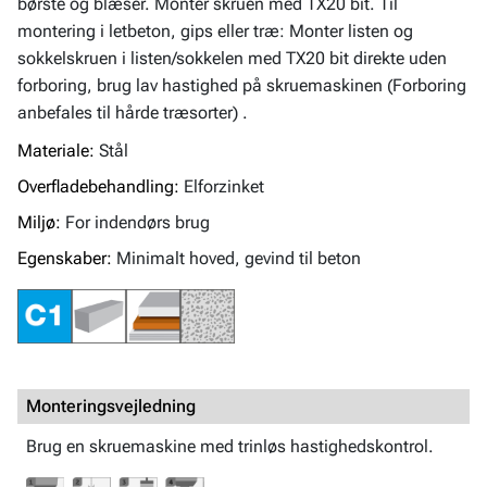
børste og blæser. Monter skruen med TX20 bit. Til
montering i letbeton, gips eller træ: Monter listen og
sokkelskruen i listen/sokkelen med TX20 bit direkte uden
forboring, brug lav hastighed på skruemaskinen (Forboring
anbefales til hårde træsorter) .
Materiale:
Stål
Overfladebehandling:
Elforzinket
Miljø:
For indendørs brug
Egenskaber:
Minimalt hoved, gevind til beton
Monteringsvejledning
Brug en skruemaskine med trinløs hastighedskontrol.