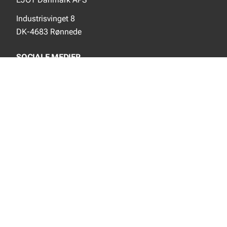
Industrisvinget 8
DK-4683 Rønnede
SOCIALE MEDIER
Instagram
YouTube
NYT FRA EJOT
Nyheder
Nye produkter
INFORMATION
Produktkatalog