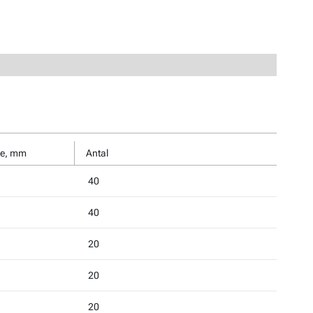
de, mm
Antal
40
40
20
20
20