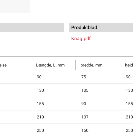
Produktblad
Knag.pdf
else
Længde, L, mm
bredde, mm
høj
90
75
90
130
105
130
155
90
155
210
107
210
250
150
250