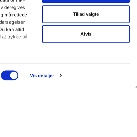
ndata om IP-
 videregives
Tillad valgte
ig målrettede
ndersøgelser
Du kan altid
Afvis
d at trykke på
ter
ing)
Vis detaljer
l blandt andet
enfor kan du
l et andet