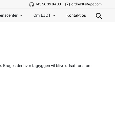
+45 56 39 84 00
ordreDK@ejot.com
enscenter
Om EJOT
Kontakt os
. Bruges der hvor tagryggen vil blive udsat for store