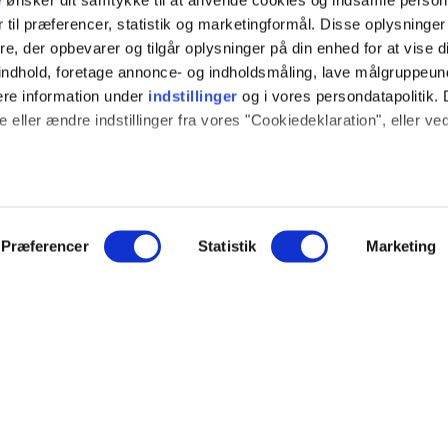
e
ønsker dit samtykke til at anvende cookies og indsamle perso
 til præferencer, statistik og marketingformål. Disse oplysninger
e, der opbevarer og tilgår oplysninger på din enhed for at vise d
t indhold, foretage annonce- og indholdsmåling, lave målgruppeu
ere information under
indstillinger
og i vores persondatapolitik. 
 eller ændre indstillinger fra vores "Cookiedeklaration", eller ve
 også gerne:
sninger om din placering, der kan være nøjagtig inden for få me
 baseret på en scanning af dens unikke karakteristika (fingerprint
Præferencer
Statistik
Marketing
ION
SOCIALE MEDIER
e websitet.
log
Instagram
ide fungerer godt for dig. For at gøre dette bruger vi cookies ti
ce
YouTube
mere om, hvordan vi udvikler vores hjemmeside bedst muligt. Ned
hed
indstillinger. Nogle tjenester kan videresende indsamlede data ti
NYT FRA EJOT
nogle tjenester kan overføre data til et land uden de nødvendige
veringsbetingelser
r.
Nyheder