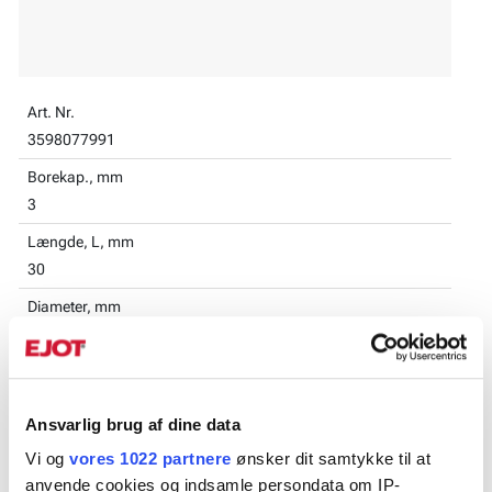
Art. Nr.
3598077991
Borekap., mm
3
Længde, L, mm
30
Diameter, mm
5
Dimension
5,0x30
Ansvarlig brug af dine data
SkiveØ
Vi og
vores 1022 partnere
ønsker dit samtykke til at
E14
anvende cookies og indsamle persondata om IP-