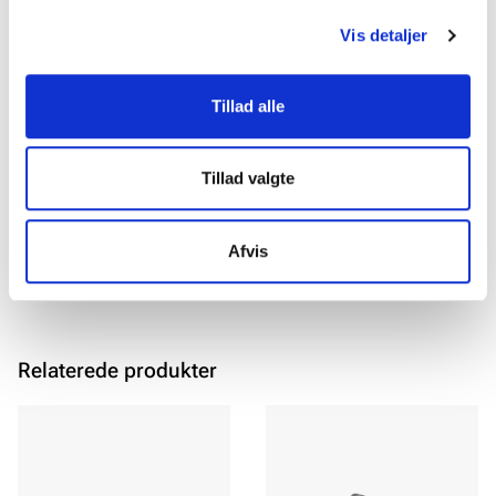
Download billede
Vis detaljer
Vi ønsker, at vores hjemmeside fungerer godt for dig. For
at gøre dette bruger vi cookies til blandt andet statistik,
Art.nr. PDF
så vi kan lære mere om, hvordan vi udvikler vores
Tillad alle
hjemmeside bedst muligt. Nedenfor kan du læse mere og
Del via e-mail
tilpasse dine indstillinger. Nogle tjenester kan
videresende indsamlede data til et andet land. Bemærk
Tillad valgte
venligst, at nogle tjenester kan overføre data til et land
uden de nødvendige databeskyttelsesstandarder.
Kontakt os
Afvis
Relaterede produkter