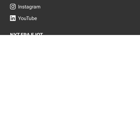
Instagram
YouTube
NYT FRA EJOT
Nyheder
Nye produkter
INFORMATION
Produktkatalog
Privacy notice
Bæredygtighed
Salgs- og leveringsbetingelser
Om EJOT