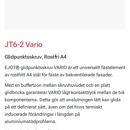
JT6-2 Vario
Glidpunktsskruv, Rostfri A4
EJOT® glidpunktsskruv VARIO är ett universellt fästelement
av rostfritt A4 stål för fäste av bakventilerade fasader.
Med en buffertzon mellan skruvhuvudet och en platt
glidbricka garanterar VARIO lågt kontakttryck mellan de två
komponenterna. Detta gör att anslutningen lätt kan glida
på ett definierat sätt, även om det finns termiskt
inducerade förändringar i längden på
aluminiumstödprofilerna.