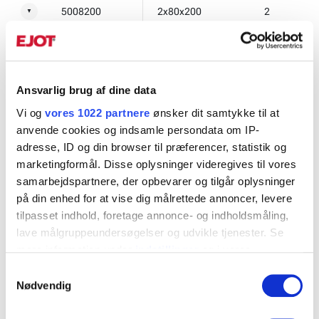
5008200
2x80x200
2
▼
4810002
2x80x200
2
▼
4811002
2x80x200
2
▼
Ansvarlig brug af dine data
5008240
2x80x240
2
▼
Vi og
vores 1022 partnere
ønsker dit samtykke til at
anvende cookies og indsamle persondata om IP-
5008300
2x80x300
2
▼
adresse, ID og din browser til præferencer, statistik og
marketingformål. Disse oplysninger videregives til vores
5010140
2x100x140
2
▼
samarbejdspartnere, der opbevarer og tilgår oplysninger
på din enhed for at vise dig målrettede annoncer, levere
5010200
2x100x200
2
▼
tilpasset indhold, foretage annonce- og indholdsmåling,
lave målgruppeundersøgelser og udvikle tjenester. Se
5010240
2x100x240
2
▼
mere information under
indstillinger
og i vores
persondatapolitik. Du kan altid trække dit samtykke
5010260
2x100x260
2
▼
Samtykkevalg
tilbage eller ændre indstillinger fra vores
Nødvendig
5010300
2x100x300
2
"Cookiedeklaration", eller ved at trykke på "Privacy
▼
trigger" ikonet.