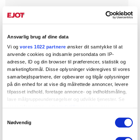
Art. Nr.
9430300501
Indv gevind
Ansvarlig brug af dine data
M10
Vi og
vores 1022 partnere
ønsker dit samtykke til at
anvende cookies og indsamle persondata om IP-
Diameter Øje, mm
adresse, ID og din browser til præferencer, statistik og
25
marketingformål. Disse oplysninger videregives til vores
Materiale
samarbejdspartnere, der opbevarer og tilgår oplysninger
Stål
på din enhed for at vise dig målrettede annoncer, levere
tilpasset indhold, foretage annonce- og indholdsmåling,
Korrosionsklasse
lave målgruppeundersøgelser og udvikle tjenester. Se
C1
mere information under
indstillinger
og i vores
Overfladebehandling
persondatapolitik. Du kan altid trække dit samtykke
Samtykkevalg
Elforzinket
tilbage eller ændre indstillinger fra vores
Nødvendig
Db-nr
"Cookiedeklaration", eller ved at trykke på "Privacy
2424678
trigger" ikonet.