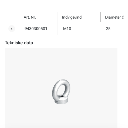
Art. Nr.
Indv gevind
Diameter Øj
9430300501
M10
25
▼
Tekniske data