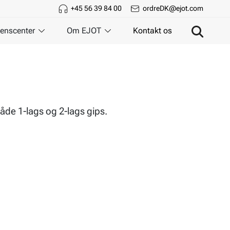
+45 56 39 84 00
ordreDK@ejot.com
enscenter
Om EJOT
Kontakt os
både 1-lags og 2-lags gips.