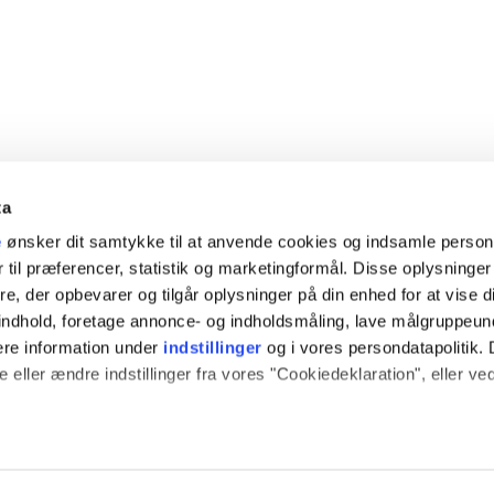
ta
e
ønsker dit samtykke til at anvende cookies og indsamle perso
 til præferencer, statistik og marketingformål. Disse oplysninger
e, der opbevarer og tilgår oplysninger på din enhed for at vise d
t indhold, foretage annonce- og indholdsmåling, lave målgruppeu
ere information under
indstillinger
og i vores persondatapolitik. 
 eller ændre indstillinger fra vores "Cookiedeklaration", eller ve
 også gerne:
sninger om din placering, der kan være nøjagtig inden for få me