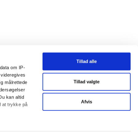
Tillad alle
ndata om IP-
 videregives
Tillad valgte
ig målrettede
ndersøgelser
Du kan altid
Afvis
d at trykke på
ter