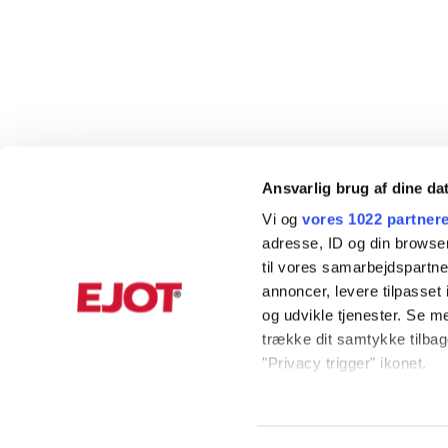
Ansvarlig brug af dine da
Vi og
vores 1022 partner
adresse, ID og din browser
til vores samarbejdspartner
annoncer, levere tilpasse
og udvikle tjenester. Se m
trække dit samtykke tilbage
"Privacy trigger" ikonet.
Hvis du tillader det, vil vi
Indsamle præcise oply