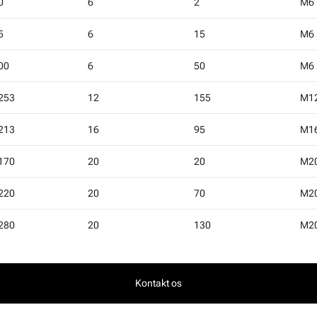
0
6
2
M6
5
6
15
M6
00
6
50
M6
253
12
155
M1
213
16
95
M1
170
20
20
M2
220
20
70
M2
280
20
130
M2
Kontakt os