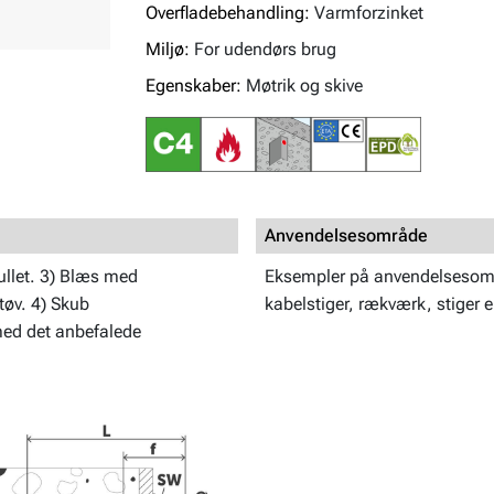
Overfladebehandling:
Varmforzinket
Miljø:
For udendørs brug
Egenskaber:
Møtrik og skive
Anvendelsesområde
ullet. 3) Blæs med
Eksempler på anvendelsesområ
støv. 4) Skub
kabelstiger, rækværk, stiger 
med det anbefalede