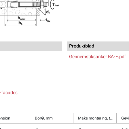
Produktblad
Gennemstiksanker BA-F.pdf
l-facades
nsion
BorØ, mm
Maks montering, tfix, mm
Gev