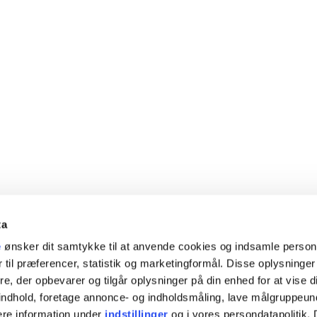
ta
e
ønsker dit samtykke til at anvende cookies og indsamle perso
 til præferencer, statistik og marketingformål. Disse oplysninger
e, der opbevarer og tilgår oplysninger på din enhed for at vise d
t indhold, foretage annonce- og indholdsmåling, lave målgruppeu
ere information under
indstillinger
og i vores persondatapolitik. 