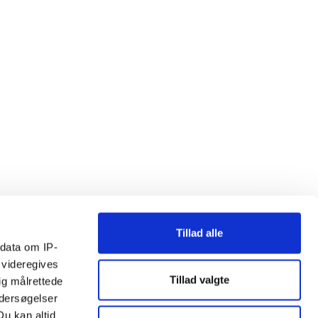
Tillad alle
ndata om IP-
 videregives
Tillad valgte
ig målrettede
ndersøgelser
Du kan altid