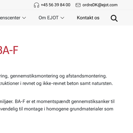
+45 56 39 84 00
ordreDK@ejot.com
enscenter
Om EJOT
Kontakt os
BA-F
tering, gennemstiksmontering og afstandsmontering.
ruktioner i revnet og ikke-revnet beton samt natursten.
miljøer. BA-F er et momentspændt gennemstiksanker til
 anvendelig til montage i homogene grundmaterialer som