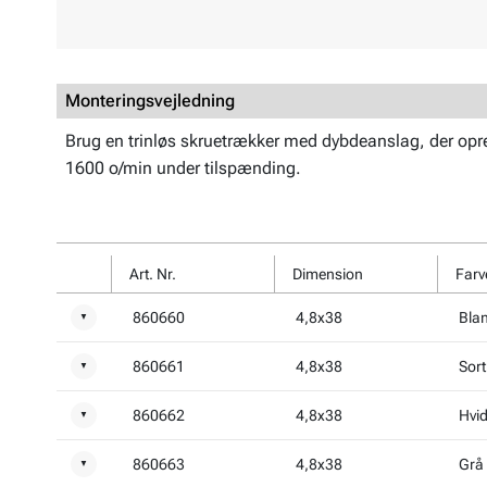
Monteringsvejledning
Brug en trinløs skruetrækker med dybdeanslag, der opr
1600 o/min under tilspænding.
Art. Nr.
Dimension
Farv
860660
4,8x38
Bla
▼
860661
4,8x38
Sort
▼
860662
4,8x38
Hvi
▼
860663
4,8x38
Grå
▼