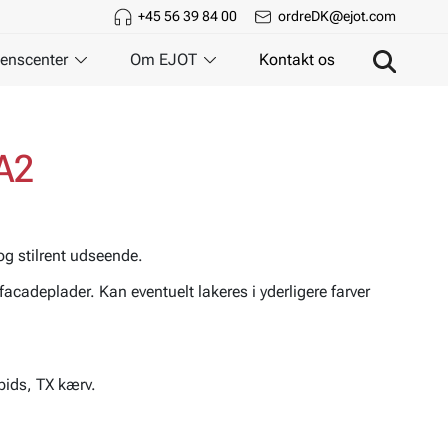
+45 56 39 84 00
ordreDK@ejot.com
enscenter
Om EJOT
Kontakt os
 A2
g stilrent udseende.
facadeplader. Kan eventuelt lakeres i yderligere farver
pids, TX kærv.