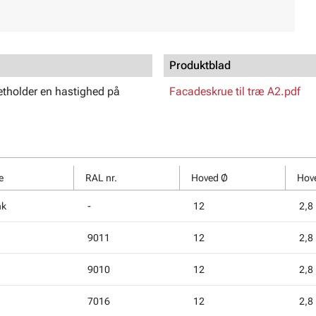
Produktblad
etholder en hastighed på
Facadeskrue til træ A2.pdf
e
RAL nr.
Hoved Ø
Hov
nk
-
12
2,8
9011
12
2,8
d
9010
12
2,8
7016
12
2,8