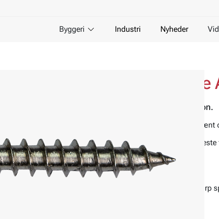
Byggeri
Industri
Nyheder
Vid
Facadeskrue til træ
Til facadeplader mod trækonstruktion.
Det lave hoved på kun 2,8 mm giver et pænt o
Findes i mange farver for at matche de fleste 
ved forespørgsel.
Materiale:
Rustfrit stål A2
Egenskaber:
Lavt hoved, gevindstop, skarp s