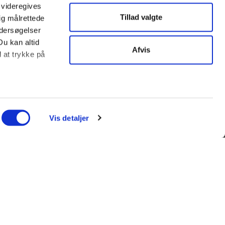
 videregives
Tillad valgte
ig målrettede
ndersøgelser
Du kan altid
Afvis
d at trykke på
ter
ing)
Vis detaljer
l blandt andet
enfor kan du
l et andet