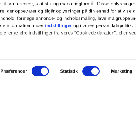
 til præferencer, statistik og marketingformål. Disse oplysninger
e, der opbevarer og tilgår oplysninger på din enhed for at vise d
t indhold, foretage annonce- og indholdsmåling, lave målgruppeu
ere information under
indstillinger
og i vores persondatapolitik. 
 eller ændre indstillinger fra vores "Cookiedeklaration", eller ve
 også gerne:
sninger om din placering, der kan være nøjagtig inden for få me
 baseret på en scanning af dens unikke karakteristika (fingerprint
Præferencer
Statistik
Marketing
ION
SOCIALE MEDIER
e websitet.
log
Instagram
ide fungerer godt for dig. For at gøre dette bruger vi cookies ti
ce
YouTube
mere om, hvordan vi udvikler vores hjemmeside bedst muligt. Ned
hed
indstillinger. Nogle tjenester kan videresende indsamlede data ti
NYT FRA EJOT
nogle tjenester kan overføre data til et land uden de nødvendige
veringsbetingelser
r.
Nyheder