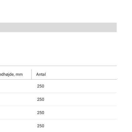
edhøjde, mm
Antal
250
250
250
250