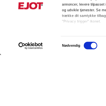
annoncer, levere tilpasse
og udvikle tjenester. Se m
trække dit samtykke tilbage
"Privacy trigger" ikonet.
Hvis du tillader det, vil vi
Indsamle præcise oply
Samtykkevalg
Identificere din enhed
Nødvendig
KUNDESERVICE
INFORMAT
Dine valg anvendes på hel
+45 56 39 84 00
Produktkata
Vi ønsker, at vores hjemmes
ordreDK@ejot.com
Privacy noti
statistik, så vi kan lære 
ADRESSE
Bæredygtig
læse mere og tilpasse dine 
land. Bemærk venligst, at 
Salgs- og le
EJOT Danmark APS
databeskyttelsesstandarde
Om EJOT
Industrisvinget 8
Kontakt os
DK-4683 Rønnede