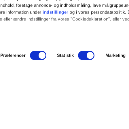
t indhold, foretage annonce- og indholdsmåling, lave målgruppeu
ere information under
indstillinger
og i vores persondatapolitik. 
 eller ændre indstillinger fra vores "Cookiedeklaration", eller ve
 også gerne:
sninger om din placering, der kan være nøjagtig inden for få me
 baseret på en scanning af dens unikke karakteristika (fingerprint
Præferencer
Statistik
Marketing
ION
SOCIALE MEDIER
e websitet.
log
Instagram
ide fungerer godt for dig. For at gøre dette bruger vi cookies ti
ce
YouTube
mere om, hvordan vi udvikler vores hjemmeside bedst muligt. Ned
hed
indstillinger. Nogle tjenester kan videresende indsamlede data ti
NYT FRA EJOT
nogle tjenester kan overføre data til et land uden de nødvendige
veringsbetingelser
r.
Nyheder
Nye produkter