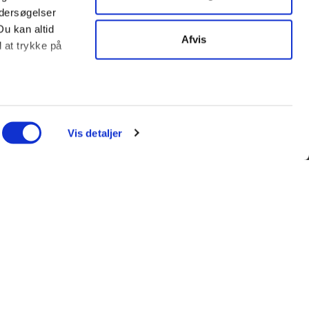
ndersøgelser
Du kan altid
Afvis
d at trykke på
ter
ing)
Vis detaljer
l blandt andet
enfor kan du
l et andet