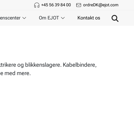
+45 56 39 84 00
ordreDK@ejot.com
enscenter
Om EJOT
Kontakt os
ektrikere og blikkenslagere. Kabelbindere,
pe med mere.