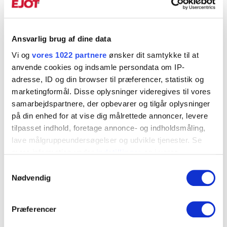
Min. materiale tykkelse
170
Indv hul i øjeØ, dk, mm
Ansvarlig brug af dine data
23,0
Vi og
vores 1022 partnere
ønsker dit samtykke til at
anvende cookies og indsamle persondata om IP-
Tilspændingsmoment, Tinst, Nm
adresse, ID og din browser til præferencer, statistik og
120
marketingformål. Disse oplysninger videregives til vores
Træklast, kN
samarbejdspartnere, der opbevarer og tilgår oplysninger
9,9
på din enhed for at vise dig målrettede annoncer, levere
Montagetop
tilpasset indhold, foretage annonce- og indholdsmåling,
lave målgruppeundersøgelser og udvikle tjenester. Se
SW 24
mere information under
indstillinger
og i vores
Materiale
persondatapolitik. Du kan altid trække dit samtykke
Samtykkevalg
Stål
tilbage eller ændre indstillinger fra vores
Nødvendig
Korrosionsklasse
"Cookiedeklaration", eller ved at trykke på "Privacy
C1
trigger" ikonet.
Præferencer
Overfladebehandling
Hvis du tillader det, vil vi også gerne: