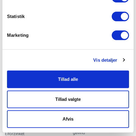
Kontakt os
Hvis du tillader det, vil vi også gerne:
Indsamle præcise oplysninger om din placering, der
Statistik
kan være nøjagtig inden for få meter
Identificere din enhed baseret på en scanning af
Marketing
dens unikke karakteristika (fingerprinting)
Relaterede produkter
Dine valg anvendes på hele websitet.
Vis detaljer
Vi ønsker, at vores hjemmeside fungerer godt for dig. For
at gøre dette bruger vi cookies til blandt andet statistik,
så vi kan lære mere om, hvordan vi udvikler vores
Tillad alle
hjemmeside bedst muligt. Nedenfor kan du læse mere og
tilpasse dine indstillinger. Nogle tjenester kan
videresende indsamlede data til et andet land. Bemærk
Tillad valgte
venligst, at nogle tjenester kan overføre data til et land
uden de nødvendige databeskyttelsesstandarder.
Ekspansionshylster FZB
Ekspansionshylster FZB
Afvis
med krog
Elforzinket, med indvendigt
gevind
Elforzinket