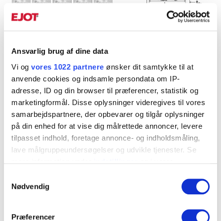
Produktblad
Ansvarlig brug af dine data
Ekspansionsanker FZB med øje.pdf
Vi og
vores 1022 partnere
ønsker dit samtykke til at
anvende cookies og indsamle persondata om IP-
adresse, ID og din browser til præferencer, statistik og
marketingformål. Disse oplysninger videregives til vores
Art. Nr.
Diameter, mm
Gevind
samarbejdspartnere, der opbevarer og tilgår oplysninger
9658677430
M6
M6
▼
på din enhed for at vise dig målrettede annoncer, levere
tilpasset indhold, foretage annonce- og indholdsmåling,
9658677431
M8
M8
▼
lave målgruppeundersøgelser og udvikle tjenester. Se
mere information under
indstillinger
og i vores
9658677432
M10
M10
▼
persondatapolitik. Du kan altid trække dit samtykke
Samtykkevalg
tilbage eller ændre indstillinger fra vores
Nødvendig
9658677433
M12
M12
▼
"Cookiedeklaration", eller ved at trykke på "Privacy
trigger" ikonet.
Præferencer