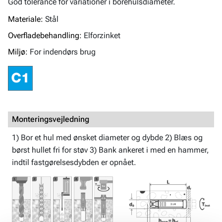
God tolerance for variationer i borehulsdiameter.
Materiale:
Stål
Overfladebehandling:
Elforzinket
Miljø:
For indendørs brug
Monteringsvejledning
1) Bor et hul med ønsket diameter og dybde 2) Blæs og
børst hullet fri for støv 3) Bank ankeret i med en hammer,
indtil fastgørelsesdybden er opnået.