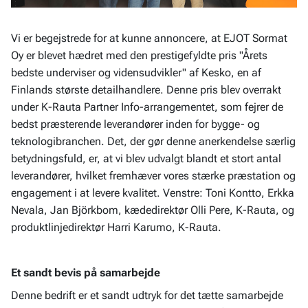
Vi er begejstrede for at kunne annoncere, at EJOT Sormat
Oy er blevet hædret med den prestigefyldte pris "Årets
bedste underviser og vidensudvikler" af Kesko, en af
Finlands største detailhandlere. Denne pris blev overrakt
under K-Rauta Partner Info-arrangementet, som fejrer de
bedst præsterende leverandører inden for bygge- og
teknologibranchen. Det, der gør denne anerkendelse særlig
betydningsfuld, er, at vi blev udvalgt blandt et stort antal
leverandører, hvilket fremhæver vores stærke præstation og
engagement i at levere kvalitet. Venstre: Toni Kontto, Erkka
Nevala, Jan Björkbom, kædedirektør Olli Pere, K-Rauta, og
produktlinjedirektør Harri Karumo, K-Rauta.
Et sandt bevis på samarbejde
Denne bedrift er et sandt udtryk for det tætte samarbejde