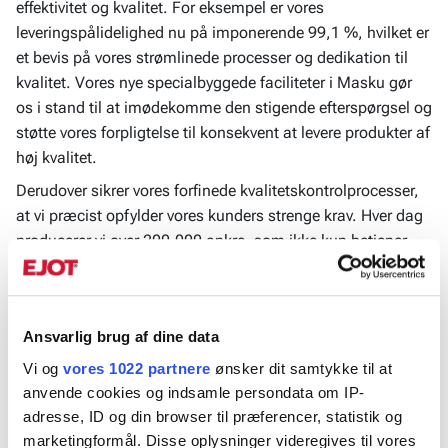
effektivitet og kvalitet. For eksempel er vores
leveringspålidelighed nu på imponerende 99,1 %, hvilket er
et bevis på vores strømlinede processer og dedikation til
kvalitet. Vores nye specialbyggede faciliteter i Masku gør
os i stand til at imødekomme den stigende efterspørgsel og
støtte vores forpligtelse til konsekvent at levere produkter af
høj kvalitet.
Derudover sikrer vores forfinede kvalitetskontrolprocesser,
at vi præcist opfylder vores kunders strenge krav. Hver dag
producerer vi over 200.000 ankre, som ikke kun betjener
det finske marked, men også EJOT-virksomheder verden
over, med førsteklasses fastgørelsesløsninger.
Ansvarlig brug af dine data
Over 50 års ekspertise og innovation
Vi og
vores 1022 partnere
ønsker dit samtykke til at
Grundlagt i 1970 har EJOT Sormat Oy været en førende
anvende cookies og indsamle persondata om IP-
ekspert inden for fastgørelsesteknologi i mere end et halvt
adresse, ID og din browser til præferencer, statistik og
århundrede. Siden vi blev en del af EJOT Group i 2017, har
marketingformål. Disse oplysninger videregives til vores