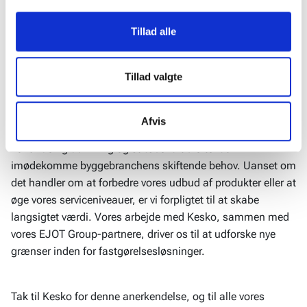
at gøre dette bruger vi cookies til blandt andet statistik,
fra Kesko særligt meningsfuld. At blive tildelt en pris blandt
så vi kan lære mere om, hvordan vi udvikler vores
de bedste af en så betydningsfuld aktør viser den
Tillad alle
hjemmeside bedst muligt. Nedenfor kan du læse mere og
indflydelse og værdi, vi bringer til markedet.
tilpasse dine indstillinger. Nogle tjenester kan
videresende indsamlede data til et andet land. Bemærk
Tillad valgte
venligst, at nogle tjenester kan overføre data til et land
Ser fremad
uden de nødvendige databeskyttelsesstandarder.
Selvom denne pris er en stor milepæl, er det ikke
Afvis
afslutningen på vores rejse. Vi forbliver fokuserede på
kontinuerlig udvikling og stræber altid efter at
imødekomme byggebranchens skiftende behov. Uanset om
det handler om at forbedre vores udbud af produkter eller at
øge vores serviceniveauer, er vi forpligtet til at skabe
langsigtet værdi. Vores arbejde med Kesko, sammen med
vores EJOT Group-partnere, driver os til at udforske nye
grænser inden for fastgørelsesløsninger.
Tak til Kesko for denne anerkendelse, og til alle vores