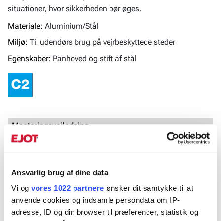
situationer, hvor sikkerheden bør øges.
Materiale:
Aluminium/Stål
Miljø:
Til udendørs brug på vejrbeskyttede steder
Egenskaber:
Panhoved og stift af stål
Monteringsvejledning
Placer nitten i værktøjet, og sæt den derefter ind i det
forborede hul. Nittehovedet udvider sig og trækker
nittekroppen sammen. Nitten er fuldført, når
Ansvarlig brug af dine data
trækstangen knækker med en forudbestemt kraft.
Vi og
vores 1022 partnere
ønsker dit samtykke til at
anvende cookies og indsamle persondata om IP-
adresse, ID og din browser til præferencer, statistik og
Produktblad