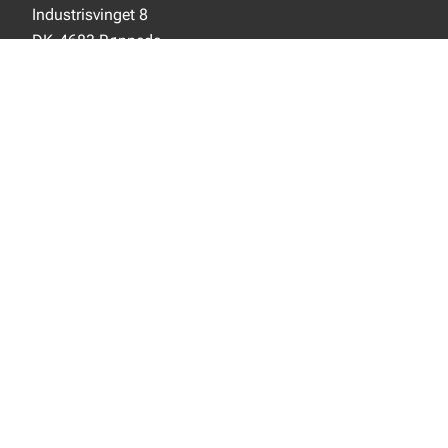
Industrisvinget 8
DK-4683 Rønnede
SOCIALE MEDIER
Instagram
YouTube
NYT FRA EJOT
Nyheder
Nye produkter
INFORMATION
Produktkatalog
Privacy notice