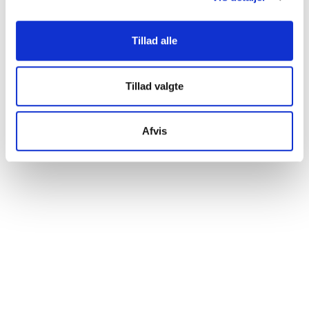
Kontakt os
at gøre dette bruger vi cookies til blandt andet statistik,
så vi kan lære mere om, hvordan vi udvikler vores
Tillad alle
hjemmeside bedst muligt. Nedenfor kan du læse mere og
tilpasse dine indstillinger. Nogle tjenester kan
videresende indsamlede data til et andet land. Bemærk
Tillad valgte
venligst, at nogle tjenester kan overføre data til et land
uden de nødvendige databeskyttelsesstandarder.
Afvis