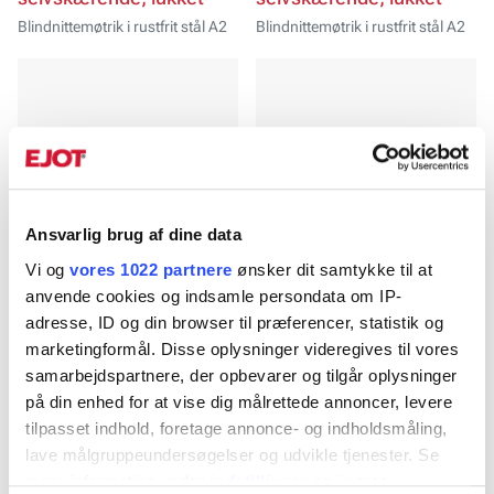
Blindnittemøtrik i rustfrit stål A2
Blindnittemøtrik i rustfrit stål A2
Ansvarlig brug af dine data
Vi og
vores 1022 partnere
ønsker dit samtykke til at
anvende cookies og indsamle persondata om IP-
Blindnittemøtrik ST HEX
Blindnittemøtrik ST HEX
adresse, ID og din browser til præferencer, statistik og
fladt hoved, lukket
lukket
marketingformål. Disse oplysninger videregives til vores
Blindnittemøtrik i stål
Blindnittemøtrik i stål
samarbejdspartnere, der opbevarer og tilgår oplysninger
på din enhed for at vise dig målrettede annoncer, levere
tilpasset indhold, foretage annonce- og indholdsmåling,
lave målgruppeundersøgelser og udvikle tjenester. Se
mere information under
indstillinger
og i vores