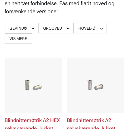
en helt tæt forbindelse. Fås med fladt hoved og
forsænkende versioner.
GEVINDØ
GROOVED
HOVED Ø
VIS MERE
Blindnittemøtrik A2 HEX
Blindnittemøtrik A2
selvskærende, lukket
selvskærende, lukket