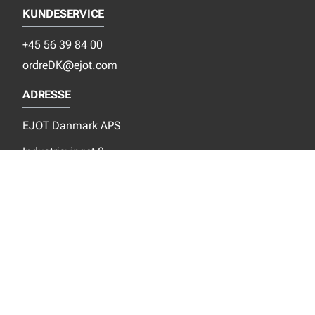
KUNDESERVICE
+45 56 39 84 00
ordreDK@ejot.com
ADRESSE
EJOT Danmark APS
Industrisvinget 8
DK-4683 Rønnede
SOCIALE MEDIER
Instagram
YouTube
NYT FRA EJOT