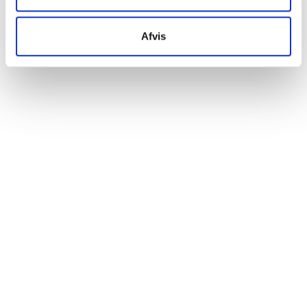
venligst, at nogle tjenester kan overføre data til et land
uden de nødvendige databeskyttelsesstandarder.
Afvis