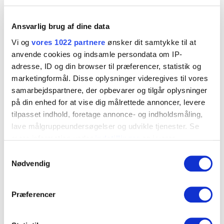
Produktblad
Ansvarlig brug af dine data
Betonskrue RA-Z.pdf
Vi og
vores 1022 partnere
ønsker dit samtykke til at
anvende cookies og indsamle persondata om IP-
adresse, ID og din browser til præferencer, statistik og
Art. Nr.
Dimension
BorØ, mm
marketingformål. Disse oplysninger videregives til vores
samarbejdspartnere, der opbevarer og tilgår oplysninger
9658040601
6x40
6
▼
på din enhed for at vise dig målrettede annoncer, levere
tilpasset indhold, foretage annonce- og indholdsmåling,
9658060601
6x60
6
▼
lave målgruppeundersøgelser og udvikle tjenester. Se
9658080601
6x80
6
mere information under
indstillinger
og i vores
▼
persondatapolitik. Du kan altid trække dit samtykke
Samtykkevalg
9658100601
6x100
6
▼
tilbage eller ændre indstillinger fra vores
Nødvendig
"Cookiedeklaration", eller ved at trykke på "Privacy
9658120601
6x120
6
▼
trigger" ikonet.
Præferencer
9658150601
6x150
6
▼
Hvis du tillader det, vil vi også gerne: