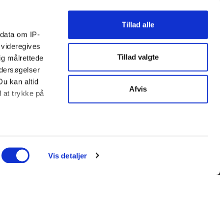
Tillad alle
ndata om IP-
 videregives
Tillad valgte
ig målrettede
ndersøgelser
Du kan altid
Afvis
d at trykke på
ter
ing)
Vis detaljer
l blandt andet
enfor kan du
l et andet