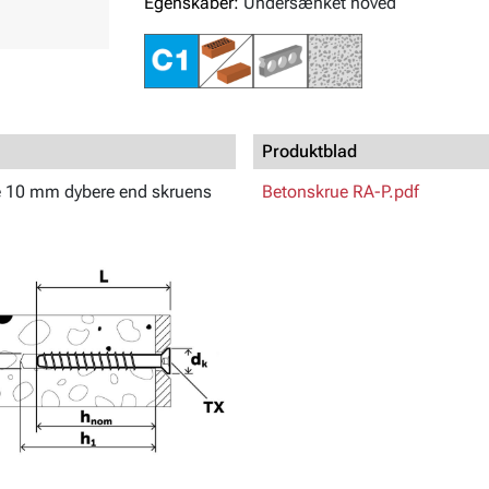
Egenskaber:
Undersænket hoved
Produktblad
e 10 mm dybere end skruens
Betonskrue RA-P.pdf