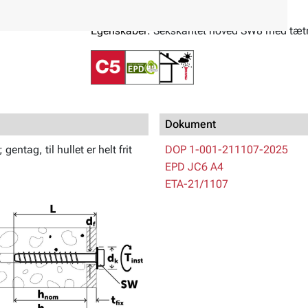
Miljø:
For udendørs brug
Egenskaber:
Sekskantet hoved SW8 med tæt
Dokument
entag, til hullet er helt frit
DOP 1-001-211107-2025
EPD JC6 A4
ETA-21/1107