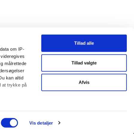
Tillad alle
ndata om IP-
 videregives
Tillad valgte
ig målrettede
ndersøgelser
Du kan altid
Afvis
d at trykke på
ter
ing)
Vis detaljer