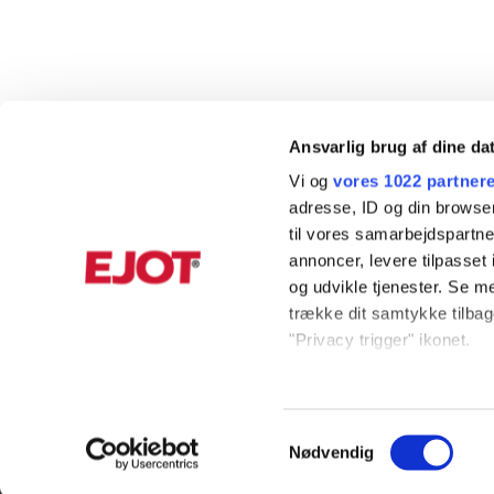
Ansvarlig brug af dine da
Vi og
vores 1022 partner
adresse, ID og din browser
til vores samarbejdspartner
annoncer, levere tilpasse
og udvikle tjenester. Se m
trække dit samtykke tilbage
"Privacy trigger" ikonet.
KUNDESERVICE
INFORMAT
Hvis du tillader det, vil vi
Indsamle præcise oply
+45 56 39 84 00
Produktkata
Samtykkevalg
Identificere din enhed
Nødvendig
ordreDK@ejot.com
Privacy noti
Dine valg anvendes på hel