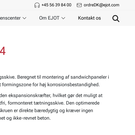
+45 56 39 84 00
ordreDK@ejot.com
enscenter
Om EJOT
Kontakt os
A4
skive. Beregnet til montering af sandwichpaneler i
det formingszone for høj korrosionsbestandighed.
uden ekspansionskræfter, hvilket gør det muligt at
ri, formonteret tætningsskive. Den optimerede
Skruen er direkte bæredygtig og kræver ingen
net og ikke-revnet beton.