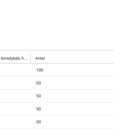
Min. boredybde, h1, mm
Antal
100
50
50
50
50