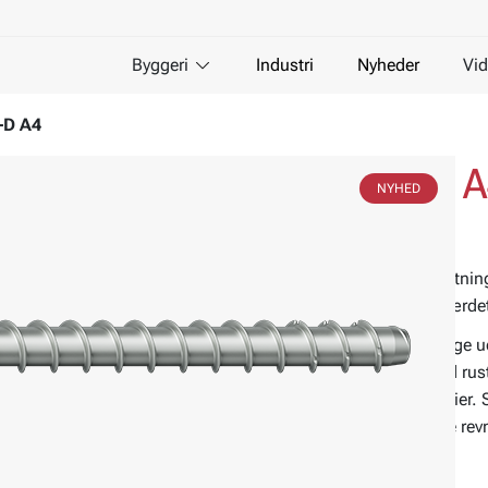
Byggeri
Industri
Nyheder
Vid
-D A4
Betonskrue JC6-D 
NYHED
ETA-vurderet, rustfrit stål A4
Betonskrue med sekskantet hoved og tætnings
beton, fremstillet i rustfrit stål A4 med hær
Konstrueret til hurtige og effektive montage 
anvende små kantafstande. Leveres med rustf
gevindgeometrin giver høje udtræksværdier. 
indføringsskinne. Velegnet til brug i både rev
Materiale:
Syrefast stål A4