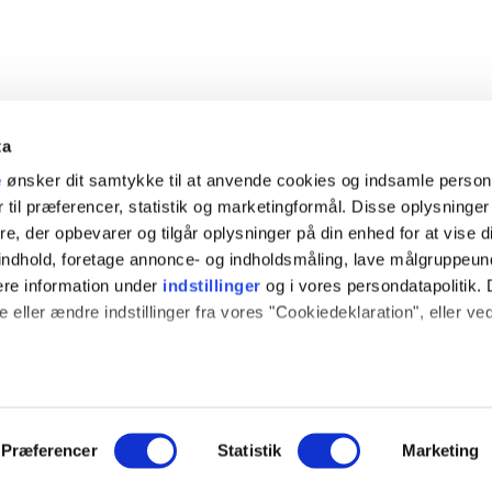
ta
e
ønsker dit samtykke til at anvende cookies og indsamle perso
 til præferencer, statistik og marketingformål. Disse oplysninger
e, der opbevarer og tilgår oplysninger på din enhed for at vise d
t indhold, foretage annonce- og indholdsmåling, lave målgruppeu
ere information under
indstillinger
og i vores persondatapolitik. 
 eller ændre indstillinger fra vores "Cookiedeklaration", eller ve
ION
SOCIALE MEDIER
 også gerne:
sninger om din placering, der kan være nøjagtig inden for få me
log
Instagram
 baseret på en scanning af dens unikke karakteristika (fingerprint
Præferencer
Statistik
Marketing
ce
YouTube
e websitet.