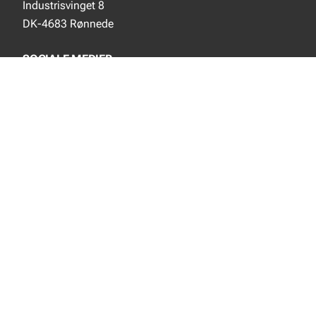
Industrisvinget 8
DK-4683 Rønnede
SOCIALE MEDIER
Instagram
YouTube
NYT FRA EJOT
Nyheder
Nye produkter
INFORMATION
Produktkatalog
Privacy notice