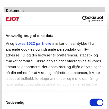
Dokument
DoP-4-039-171009-2023_01
DoP-4-033-200446-2022
ETA-20/0446
Ansvarlig brug af dine data
ETA-17/1009
Vi og
vores 1022 partnere
ønsker dit samtykke til at
anvende cookies og indsamle persondata om IP-
Produktblad
adresse, ID og din browser til præferencer, statistik og
marketingformål. Disse oplysninger videregives til vores
Betonskrue JC2-FR (PFL) Plus C1.pdf
samarbejdspartnere, der opbevarer og tilgår oplysninger
på din enhed for at vise dig målrettede annoncer, levere
tilpasset indhold, foretage annonce- og indholdsmåling,
Art. Nr.
Dimension
BorØ, mm
lave målgruppeundersøgelser og udvikle tjenester. Se
mere information under
indstillinger
og i vores
9658071555
6x40
6
▼
persondatapolitik. Du kan altid trække dit samtykke
Samtykkevalg
tilbage eller ændre indstillinger fra vores
Nødvendig
9658071555HNK
6x40
6
▼
"Cookiedeklaration", eller ved at trykke på "Privacy