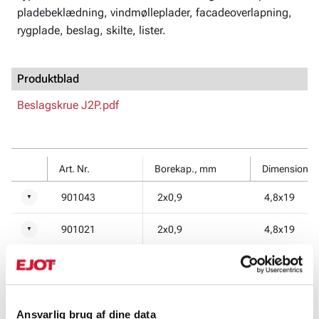
pladebeklædning, vindmølleplader, facadeoverlapning,
rygplade, beslag, skilte, lister.
Produktblad
Beslagskrue J2P.pdf
Art. Nr.
Borekap., mm
Dimension
901043
2x0,9
4,8x19
▼
901021
2x0,9
4,8x19
▼
901022
2x0,9
4,8x19
▼
901027
2x0,9
4,8x19
▼
Ansvarlig brug af dine data