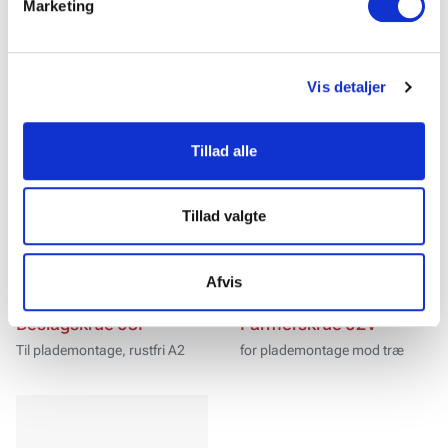
Marketing
dens unikke karakteristika (fingerprinting)
Dine valg anvendes på hele websitet.
Relaterede produkter
Vis detaljer
Vi ønsker, at vores hjemmeside fungerer godt for dig. For
at gøre dette bruger vi cookies til blandt andet statistik,
så vi kan lære mere om, hvordan vi udvikler vores
Tillad alle
hjemmeside bedst muligt. Nedenfor kan du læse mere og
tilpasse dine indstillinger. Nogle tjenester kan
videresende indsamlede data til et andet land. Bemærk
Tillad valgte
venligst, at nogle tjenester kan overføre data til et land
uden de nødvendige databeskyttelsesstandarder.
Afvis
Beslagskrue J3P
Farmerskrue J2V
Til plademontage, rustfri A2
for plademontage mod træ