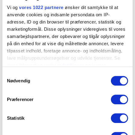
901023
2x0,9
4,8x19
▼
Vi og
vores 1022 partnere
ønsker dit samtykke til at
anvende cookies og indsamle persondata om IP-
901024
2x0,9
4,8x19
▼
adresse, ID og din browser til præferencer, statistik og
marketingformål. Disse oplysninger videregives til vores
901026
2x0,9
4,8x19
▼
samarbejdspartnere, der opbevarer og tilgår oplysninger
901048
2x0,9
4,8x19
på din enhed for at vise dig målrettede annoncer, levere
▼
tilpasset indhold, foretage annonce- og indholdsmåling,
901025
2x0,9
4,8x19
▼
lave målgruppeundersøgelser og udvikle tjenester. Se
mere information under
indstillinger
og i vores
901028
2x0,9
4,8x19
▼
persondatapolitik. Du kan altid trække dit samtykke
Samtykkevalg
tilbage eller ændre indstillinger fra vores
Nødvendig
901052
2x0,9
4,8x19
▼
"Cookiedeklaration", eller ved at trykke på "Privacy
trigger" ikonet.
901029
2x0,9
4,8x19
▼
Præferencer
Hvis du tillader det, vil vi også gerne:
Indsamle præcise oplysninger om din placering, der
Statistik
Kontakt os
kan være nøjagtig inden for få meter
Identificere din enhed baseret på en scanning af